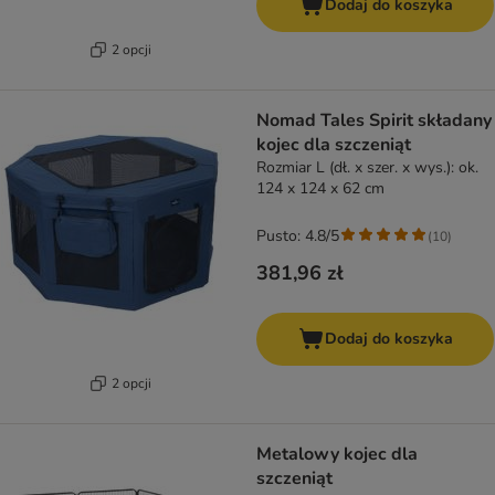
Dodaj do koszyka
2 opcji
Nomad Tales Spirit składany
kojec dla szczeniąt
Rozmiar L (dł. x szer. x wys.): ok.
124 x 124 x 62 cm
Pusto: 4.8/5
(
10
)
381,96 zł
Dodaj do koszyka
2 opcji
Metalowy kojec dla
szczeniąt