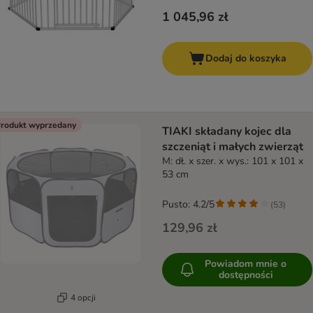
1 045,96 zł
Dodaj do koszyka
rodukt wyprzedany
TIAKI składany kojec dla
szczeniąt i małych zwierząt
M: dł. x szer. x wys.: 101 x 101 x
53 cm
Pusto: 4.2/5
(
53
)
129,96 zł
Powiadom mnie o
dostępności
4 opcji