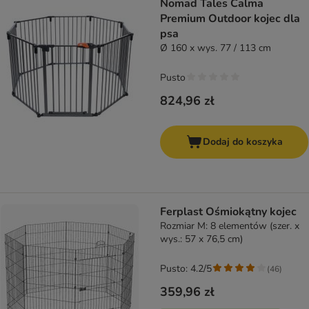
Nomad Tales Calma
Premium Outdoor kojec dla
psa
Ø 160 x wys. 77 / 113 cm
Pusto
824,96 zł
Dodaj do koszyka
Ferplast Ośmiokątny kojec
Rozmiar M: 8 elementów (szer. x
wys.: 57 x 76,5 cm)
Pusto: 4.2/5
(
46
)
359,96 zł