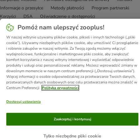
Informacje o przesyłce
Metody płatności
Program partnerski
Korzyści
DSA
Oświadczenie o dostępności
Pomóż nam ulepszyć zooplus!
© zooplus SE
2026
W naszej witrynie używamy plików cookie, pikseli i innych technologii („pliki
cookie”). Używamy niezbędnych plików cookie, aby umożliwić Ci przeglądanie
i robienie zakupów w naszej witrynie. Za Twoją zgodą możemy włączyć
wydajnościowe, funkcjonalne i marketingowe pliki cookie, aby zwiększyć
komfort korzystania z naszej witryny internetowej i wyświetlać odpowiednie
produkty i usługi oraz personalizować reklamy. Możesz wprowadzić zmiany w
dowolnym momencie w naszym centrum preferencji („Dostosuj ustawienia”).
Więcej informacji o osobie odpowiedzialnej za przetwarzanie Twoich danych,
przetwarzanych danych osobowych oraz celu przetwarzania można znaleźć w
Centrum Preferencji
Polityka prywatności
Dostosuj ustawienia
Zaakceptuj i kontynuuj
Tylko niezbędne pliki cookie