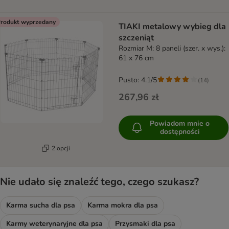
rodukt wyprzedany
TIAKI metalowy wybieg dla
szczeniąt
Rozmiar M: 8 paneli (szer. x wys.):
61 x 76 cm
Pusto: 4.1/5
(
14
)
267,96 zł
Powiadom mnie o
dostępności
2 opcji
Nie udało się znaleźć tego, czego szukasz?
Karma sucha dla psa
Karma mokra dla psa
Karmy weterynaryjne dla psa
Przysmaki dla psa