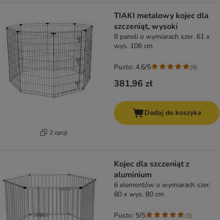
TIAKI metalowy kojec dla
szczeniąt, wysoki
8 paneli o wymiarach szer. 61 x
wys. 106 cm
Pusto: 4.6/5
(
9
)
381,96 zł
Dodaj do koszyka
2 opcji
Kojec dla szczeniąt z
aluminium
6 elementów o wymiarach szer.
80 x wys. 80 cm
Pusto: 5/5
(
1
)