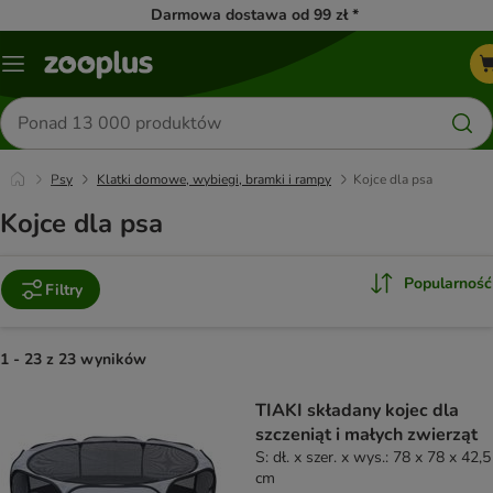
Darmowa dostawa od 99 zł *
Menu
Szukaj
produktów
Psy
Klatki domowe, wybiegi, bramki i rampy
Kojce dla psa
Kojce dla psa
Popularność
Filtry
1 - 23 z 23 wyników
product items have been changed
TIAKI składany kojec dla
szczeniąt i małych zwierząt
S: dł. x szer. x wys.: 78 x 78 x 42,5
cm