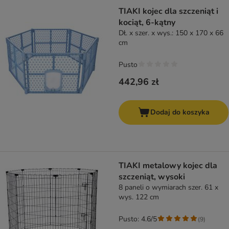
TIAKI kojec dla szczeniąt i
kociąt, 6-kątny
Dł. x szer. x wys.: 150 x 170 x 66
cm
Pusto
442,96 zł
Dodaj do koszyka
TIAKI metalowy kojec dla
szczeniąt, wysoki
8 paneli o wymiarach szer. 61 x
wys. 122 cm
Pusto: 4.6/5
(
9
)