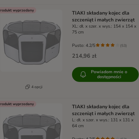
rodukt wyprzedany
TIAKI składany kojec dla
szczeniąt i małych zwierząt
XL: dł. x szer. x wys.: 154 x 154 x
75 cm
Pusto: 4.2/5
(
53
)
214,96 zł
Powiadom mnie o
dostępności
4 opcji
rodukt wyprzedany
TIAKI składany kojec dla
szczeniąt i małych zwierząt
L: dł. x szer. x wys.: 131 x 131 x
64 cm