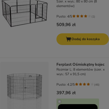
Szer. x wys.: 80 x 80 cm (8
elementów)
Pusto: 4/5
(
1
)
509,96 zł
Dodaj do koszyka
Ferplast Ośmiokątny kojec
Rozmiar L: 8 elementów (szer. x
wys.: 57 x 91,5 cm)
Pusto: 4.2/5
(
46
)
397,96 zł