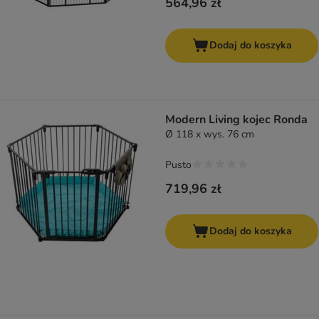
564,96 zł
Dodaj do koszyka
Modern Living kojec Ronda
Ø 118 x wys. 76 cm
Pusto
719,96 zł
Dodaj do koszyka