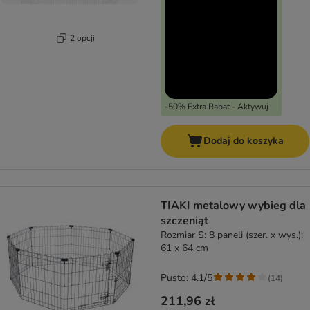
2 opcji
-50% Extra Rabat - Aktywuj
Dodaj do koszyka
TIAKI metalowy wybieg dla
szczeniąt
Rozmiar S: 8 paneli (szer. x wys.):
61 x 64 cm
Pusto: 4.1/5
(
14
)
211,96 zł