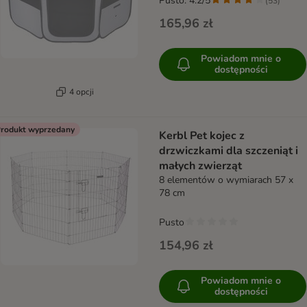
Pusto: 4.2/5
(
53
)
165,96 zł
Powiadom mnie o
dostępności
4 opcji
rodukt wyprzedany
Kerbl Pet kojec z
drzwiczkami dla szczeniąt i
małych zwierząt
8 elementów o wymiarach 57 x
78 cm
Pusto
154,96 zł
Powiadom mnie o
dostępności