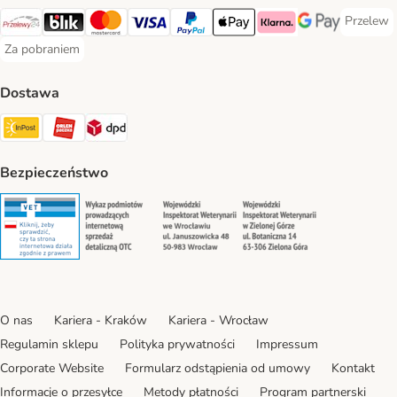
Przelew
Przelew 
Przelewy24 Payment Method
Blik Payment Method
MasterCard Payment Method
Visa Payment Method
PayPal Payment Method
Apple Pay Payment Method
Klarna Payment Method
Google Pay Paym
Za pobraniem
Za pobraniem Payment Method
Dostawa
Paczkomat® Shipping Method
ORLEN Paczka Shipping Method
DPD Shipping Method
Bezpieczeństwo
Security
Security
Security
Security
O nas
Kariera - Kraków
Kariera - Wrocław
Regulamin sklepu
Polityka prywatności
Impressum
Corporate Website
Formularz odstąpienia od umowy
Kontakt
Informacje o przesyłce
Metody płatności
Program partnerski