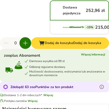
Dostawa
252,96 zł
pojedyncza
215,00
-15%
Dodaj do koszyka
Dodaj do koszyka
Więcej informacji
zooplus Abonament
Darmowa wysyłka od 99 zł
Odbieraj regularne dostawy
Możliwość dostosowania, wstrzymania lub anulowania w
dowolnym momencie
Zdobądź 63 zooPunktów za ten produkt
Dostawa: 1-2 dni roboczych*.
Więcej
Polityka zwrotów
Więcej
Najczęściej kupowane razem