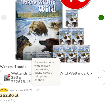
Całkowita cena
tych samych
Wariant (5 opcji)
produktów,
Wetlands Canine, 12,2 kg + Wild Wetlands, 6 x
gdyby zostały
zakupione
390 g
osobno
772618.15
-2.6%
pojedynczo
259,72 zł
252,96 zł
20,72 zł / kg