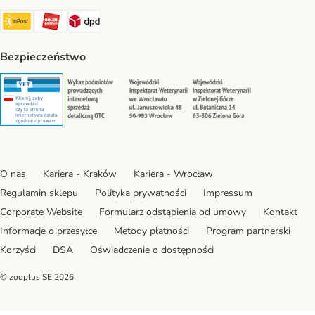
Paczkomat® Shipping Method
ORLEN Paczka Shipping Method
DPD Shipping Method
Bezpieczeństwo
Security
Security
Security
Security
O nas
Kariera - Kraków
Kariera - Wrocław
Regulamin sklepu
Polityka prywatności
Impressum
Corporate Website
Formularz odstąpienia od umowy
Kontakt
Informacje o przesyłce
Metody płatności
Program partnerski
Korzyści
DSA
Oświadczenie o dostępności
© zooplus SE
2026