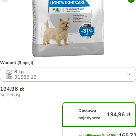
Wariant (3 opcji)
8 kg
31585.13
194,96 zł
24,36 zł / kg
Dostawa
194,96 zł
pojedyncza
165,72
-15%