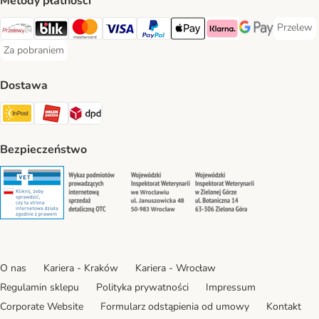
Metody płatności
Przelew
Przelew 
Przelewy24 Payment Method
Blik Payment Method
MasterCard Payment Method
Visa Payment Method
PayPal Payment Method
Apple Pay Payment Method
Klarna Payment Method
Google Pay Paym
Za pobraniem
Za pobraniem Payment Method
Dostawa
Paczkomat® Shipping Method
ORLEN Paczka Shipping Method
DPD Shipping Method
Bezpieczeństwo
Security
Security
Security
Security
O nas
Kariera - Kraków
Kariera - Wrocław
Regulamin sklepu
Polityka prywatności
Impressum
Corporate Website
Formularz odstąpienia od umowy
Kontakt