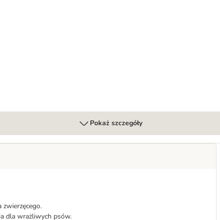
groszkiem oraz kwiatami chmielu
Pokaż szczegóły
 zwierzęcego.
ia dla wrażliwych psów.