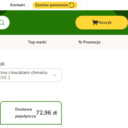
Kontakt
Zamów ponownie
Koszyk
Top marki
% Promocje
yka
u kategorii: Ptaki
Otwórz menu kategorii: Konie
Otwórz menu kategorii: Top m
ji)
cina z kwiatami chmielu
39.1
Dostawa
72,96 zł
pojedyncza