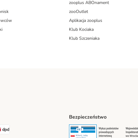
zooplus ABOnament
onisk
zooOutlet
dowców
Aplikacja zooplus
ki
Klub Kociaka
Klub Szczeniaka
Bezpieczeństwo
t® Shipping Method
LEN Paczka Shipping Method
DPD Shipping Method
Security
Securit