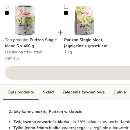
Purizon Single Meat, 6 x 400 g
Purizon Single Meat, jagnięcina z 
Ten produkt
:
Purizon Single
Purizon Single Meat,
Meat, 6 x 400 g
jagnięcina z groszkiem
Jagnięcina z kwiatami
oraz kwiatami chmielu
1 kg
chmielu
Opis produktu
Skład
Zalecenia żywieniowe
Opinie
Zalety karmy mokrej Purizon w skrócie:
Zwiększona zawartość białka
: do 75% składników pochodzenia
Tylko jedno źródło białka zwierzęcego
: szczególnie odpowiedn