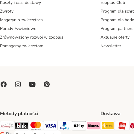
Koszty i czas dostawy
zooplus Club
Zwroty
Program dla schr
Magazyn o zwierzętach
Program dla ho
Porady żywieniowe
Program partners
Zrównoważony rozwój w zooplus
Aktualne oferty
Pomagamy zwierzętom
Newsletter
Metody płatności
Dostawa
Paczkoma
OR
Przelewy24 Payment Method
Blik Payment Method
MasterCard Payment Method
Visa Payment Method
PayPal Payment Method
Apple Pay Payment Method
Klarna Payment Method