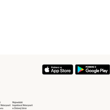
y
Security
Security