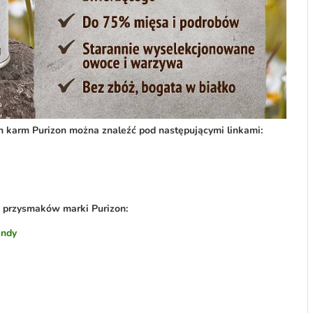
h karm Purizon można znaleźć pod następującymi linkami:
z przysmaków marki Purizon:
endy