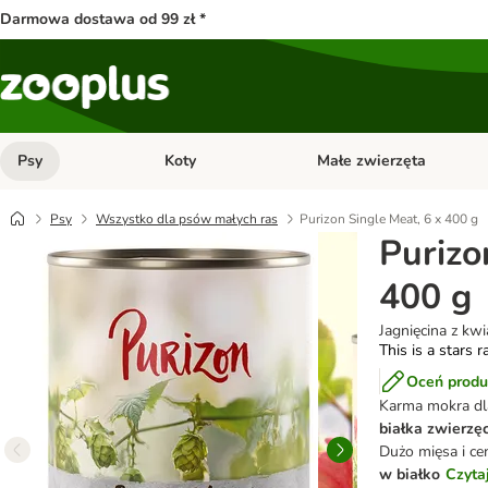
Darmowa dostawa od 99 zł *
Psy
Koty
Małe zwierzęta
Otwórz menu kategorii: Psy
Otwórz menu kategorii: Kot
Psy
Wszystko dla psów małych ras
Purizon Single Meat, 6 x 400 g
Purizo
400 g
Jagnięcina z kw
This is a stars r
Oceń produ
Karma mokra dl
białka zwierzę
Dużo mięsa i c
w białko
Czyta