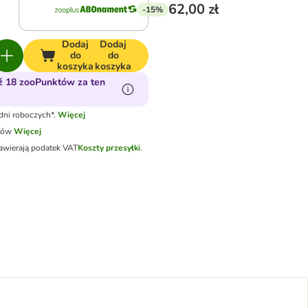
62,00 zł
-15%
Dodaj
Dodaj
do
do
koszyka
koszyka
 18 zooPunktów za ten
dni roboczych*.
Więcej
tów
Więcej
awierają podatek VAT
Koszty przesyłki
.