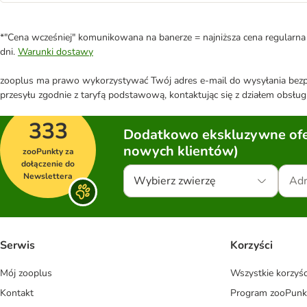
*"Cena wcześniej" komunikowana na banerze = najniższa cena regularna 
dni.
Warunki dostawy
zooplus ma prawo wykorzystywać Twój adres e-mail do wysyłania bezpo
przesyłu zgodnie z taryfą podstawową, kontaktując się z działem obsługi
333
Dodatkowo ekskluzywne ofer
nowych klientów)
zooPunkty za
dołączenie do
Newslettera
Wybierz zwierzę
Serwis
Korzyści
Mój zooplus
Wszystkie korzyśc
Kontakt
Program zooPunk