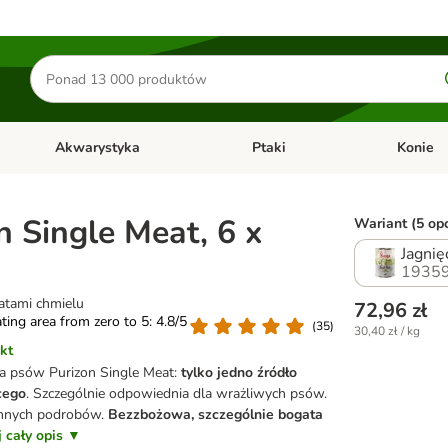
Szukaj
produktów
Akwarystyka
Ptaki
Konie
y
Otwórz menu kategorii: Małe zwierzęta
Otwórz menu kategorii: Akwaryst
Otwórz men
n Single Meat, 6 x
Wariant (5 opc
Jagnię
19359
iatami chmielu
72,96 zł
ating area from zero to 5: 4.8/5
(
35
)
30,40 zł / kg
kt
a psów Purizon Single Meat:
tylko jedno źródło
cego
. Szczególnie odpowiednia dla wrażliwych psów.
ennych podrobów.
Bezzbożowa, szczególnie bogata
j cały opis ▼