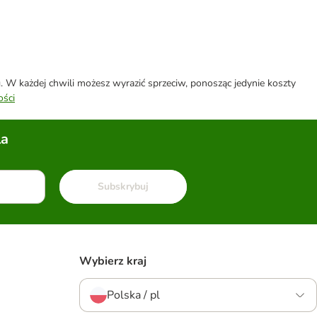
W każdej chwili możesz wyrazić sprzeciw, ponosząc jedynie koszty
ości
la
Subskrybuj
Wybierz kraj
Polska / pl