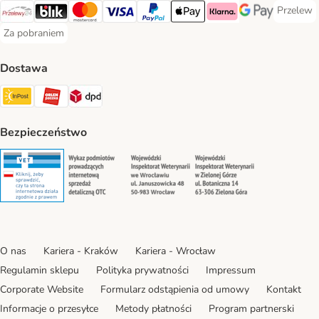
Przelew
Przelew 
Przelewy24 Payment Method
Blik Payment Method
MasterCard Payment Method
Visa Payment Method
PayPal Payment Method
Apple Pay Payment Method
Klarna Payment Method
Google Pay Paym
Za pobraniem
Za pobraniem Payment Method
Dostawa
Paczkomat® Shipping Method
ORLEN Paczka Shipping Method
DPD Shipping Method
Bezpieczeństwo
Security
Security
Security
Security
O nas
Kariera - Kraków
Kariera - Wrocław
Regulamin sklepu
Polityka prywatności
Impressum
Corporate Website
Formularz odstąpienia od umowy
Kontakt
Informacje o przesyłce
Metody płatności
Program partnerski