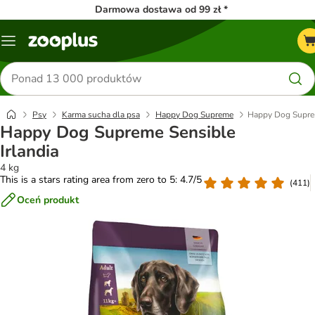
Darmowa dostawa od 99 zł *
Menu
Szukaj
produktów
Psy
Karma sucha dla psa
Happy Dog Supreme
Happy Dog Suprem
Happy Dog Supreme Sensible
Irlandia
4 kg
This is a stars rating area from zero to 5: 4.7/5
(
411
)
Oceń produkt