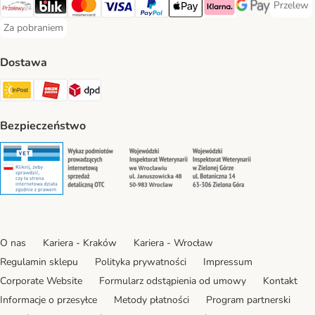
Przelew
Przelew 
Przelewy24 Payment Method
Blik Payment Method
MasterCard Payment Method
Visa Payment Method
PayPal Payment Method
Apple Pay Payment Method
Klarna Payment Method
Google Pay Paym
Za pobraniem
Za pobraniem Payment Method
Dostawa
Paczkomat® Shipping Method
ORLEN Paczka Shipping Method
DPD Shipping Method
Bezpieczeństwo
Security
Security
Security
Security
O nas
Kariera - Kraków
Kariera - Wrocław
Regulamin sklepu
Polityka prywatności
Impressum
Corporate Website
Formularz odstąpienia od umowy
Kontakt
Informacje o przesyłce
Metody płatności
Program partnerski