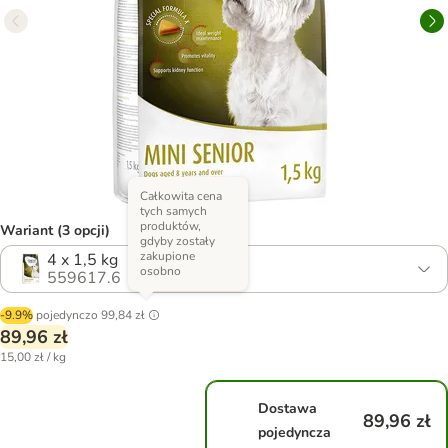
Całkowita cena
tych samych
produktów,
Wariant (3 opcji)
gdyby zostały
zakupione
4 x 1,5 kg
osobno
559617.6
-9.9%
pojedynczo
99,84 zł
89,96 zł
15,00 zł / kg
Dostawa
89,96 zł
pojedyncza