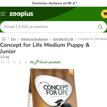
Darmowa dostawa od 99 zł *
Menu
Szukaj
produktów
Psy
Karma sucha dla psa
Concept for Life
Concept for Life Medi
Concept for Life Medium Puppy &
Junior
1,5 kg
Oceń produkt
(
0
)