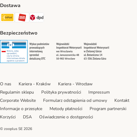
Dostawa
Paczkomat® Shipping Method
ORLEN Paczka Shipping Method
DPD Shipping Method
Bezpieczeństwo
Security
Security
Security
Security
O nas
Kariera - Kraków
Kariera - Wrocław
Regulamin sklepu
Polityka prywatności
Impressum
Corporate Website
Formularz odstąpienia od umowy
Kontakt
Informacje o przesyłce
Metody płatności
Program partnerski
Korzyści
DSA
Oświadczenie o dostępności
© zooplus SE
2026