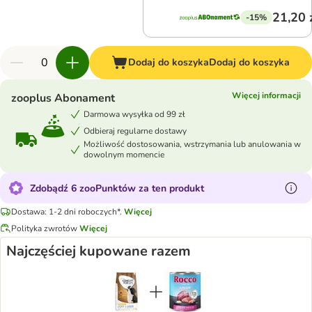
21,20 
-15%
Dodaj do koszyka
Dodaj do koszyka
Więcej informacji
zooplus Abonament
Darmowa wysyłka od 99 zł
Odbieraj regularne dostawy
Możliwość dostosowania, wstrzymania lub anulowania w
dowolnym momencie
Zdobądź 6 zooPunktów za ten produkt
Dostawa: 1-2 dni roboczych*.
Więcej
Polityka zwrotów
Więcej
Najczęściej kupowane razem