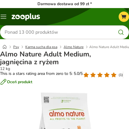
Darmowa dostawa od 99 zł *
Menu
Szukaj
produktów
Psy
Karma sucha dla psa
Almo Nature
Almo Nature Adult Medium
Almo Nature Adult Medium,
jagnięcina z ryżem
12 kg
This is a stars rating area from zero to 5: 5.0/5
(
1
)
Oceń produkt