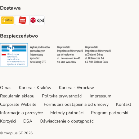
Dostawa
Paczkomat® Shipping Method
ORLEN Paczka Shipping Method
DPD Shipping Method
Bezpieczeństwo
Security
Security
Security
Security
O nas
Kariera - Kraków
Kariera - Wrocław
Regulamin sklepu
Polityka prywatności
Impressum
Corporate Website
Formularz odstąpienia od umowy
Kontakt
Informacje o przesyłce
Metody płatności
Program partnerski
Korzyści
DSA
Oświadczenie o dostępności
© zooplus SE
2026