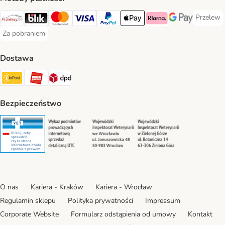
Przelew
Przelew 
Przelewy24 Payment Method
Blik Payment Method
MasterCard Payment Method
Visa Payment Method
PayPal Payment Method
Apple Pay Payment Method
Klarna Payment Method
Google Pay Paym
Za pobraniem
Za pobraniem Payment Method
Dostawa
Paczkomat® Shipping Method
ORLEN Paczka Shipping Method
DPD Shipping Method
Bezpieczeństwo
Security
Security
Security
Security
O nas
Kariera - Kraków
Kariera - Wrocław
Regulamin sklepu
Polityka prywatności
Impressum
Corporate Website
Formularz odstąpienia od umowy
Kontakt