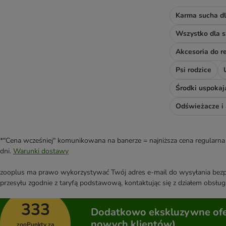
DIBO
Karma sucha dl
Disugual
Wszystko dla s
DOGGY Dog
Dog´s Love
Dogs'n Tiger
Psi rodzice
Dolina Noteci
Encore
Środki uspokaj
Eukanuba
FetteBeute
Fitmin
Fleischeslust
*"Cena wcześniej" komunikowana na banerze = najniższa cena regularna 
Forthglade
dni.
Warunki dostawy
4Vets
zooplus ma prawo wykorzystywać Twój adres e-mail do wysyłania bezpo
Forza10
przesyłu zgodnie z taryfą podstawową, kontaktując się z działem obsługi
Friskies
GranataPet
333
Dodatkowo ekskluzywne ofer
Grau
nowych klientów)
zooPunkty za