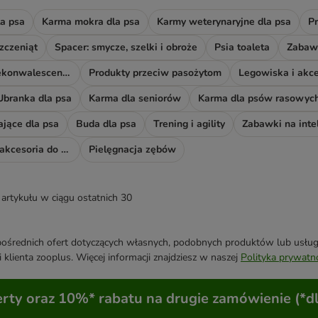
a psa
Karma mokra dla psa
Karmy weterynaryjne dla psa
Pr
zczeniąt
Spacer: smycze, szelki i obroże
Psia toaleta
Zabawk
Akcesoria do rekonwalescencji
Produkty przeciw pasożytom
Legowiska i akce
Ubranka dla psa
Karma dla seniorów
Karma dla psów rasowyc
ające dla psa
Buda dla psa
Trening i agility
Zabawki na inte
Odświeżacze i akcesoria do sprzątania
Pielęgnacja zębów
artykułu w ciągu ostatnich 30
średnich ofert dotyczących własnych, podobnych produktów lub usług. 
 klienta zooplus. Więcej informacji znajdziesz w naszej
Polityka prywatn
ty oraz 10%* rabatu na drugie zamówienie (*d