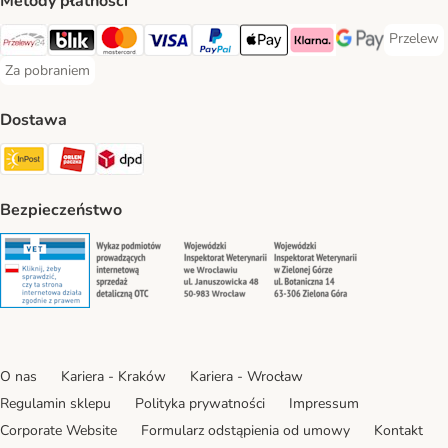
Metody płatności
Przelew
Przelew 
Przelewy24 Payment Method
Blik Payment Method
MasterCard Payment Method
Visa Payment Method
PayPal Payment Method
Apple Pay Payment Method
Klarna Payment Method
Google Pay Paym
Za pobraniem
Za pobraniem Payment Method
Dostawa
Paczkomat® Shipping Method
ORLEN Paczka Shipping Method
DPD Shipping Method
Bezpieczeństwo
Security
Security
Security
Security
O nas
Kariera - Kraków
Kariera - Wrocław
Regulamin sklepu
Polityka prywatności
Impressum
Corporate Website
Formularz odstąpienia od umowy
Kontakt