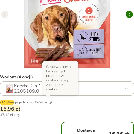
Całkowita cena
tych samych
produktów,
Wariant (4 opcji)
gdyby zostały
zakupione
Kaczka, 2 x 180 g
osobno
2205109.0
-14.86%
pojedynczo
19,92 zł
16,96 zł
47,12 zł / kg
Dostawa