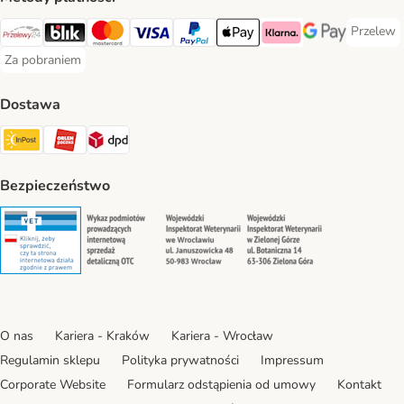
Przelew
Przelew 
Przelewy24 Payment Method
Blik Payment Method
MasterCard Payment Method
Visa Payment Method
PayPal Payment Method
Apple Pay Payment Method
Klarna Payment Method
Google Pay Paym
Za pobraniem
Za pobraniem Payment Method
Dostawa
Paczkomat® Shipping Method
ORLEN Paczka Shipping Method
DPD Shipping Method
Bezpieczeństwo
Security
Security
Security
Security
O nas
Kariera - Kraków
Kariera - Wrocław
Regulamin sklepu
Polityka prywatności
Impressum
Corporate Website
Formularz odstąpienia od umowy
Kontakt