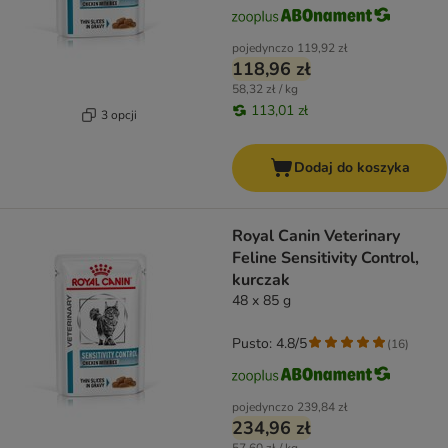
pojedynczo
119,92 zł
118,96 zł
58,32 zł / kg
113,01 zł
3 opcji
Dodaj do koszyka
Royal Canin Veterinary
Feline Sensitivity Control,
kurczak
48 x 85 g
Pusto: 4.8/5
(
16
)
pojedynczo
239,84 zł
234,96 zł