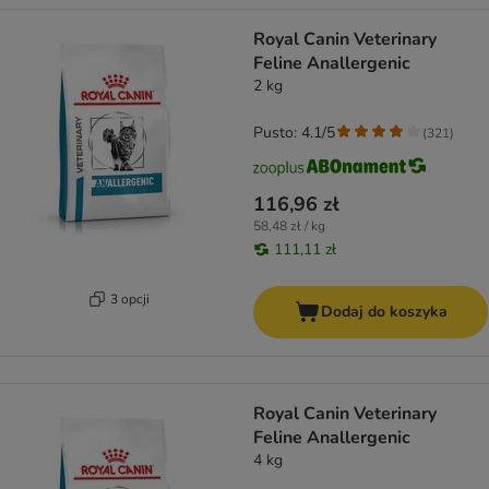
Royal Canin Veterinary
Feline Anallergenic
2 kg
Pusto: 4.1/5
(
321
)
116,96 zł
58,48 zł / kg
111,11 zł
3 opcji
Dodaj do koszyka
Royal Canin Veterinary
Feline Anallergenic
4 kg