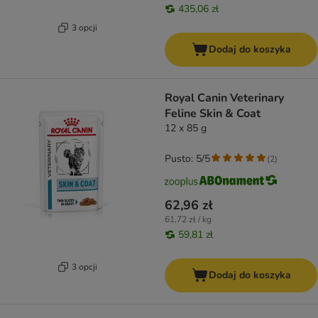
435,06 zł
3 opcji
Dodaj do koszyka
Royal Canin Veterinary
Feline Skin & Coat
12 x 85 g
Pusto: 5/5
(
2
)
62,96 zł
61,72 zł / kg
59,81 zł
3 opcji
Dodaj do koszyka