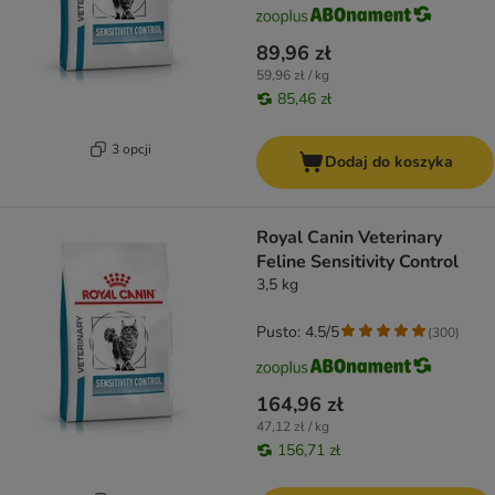
89,96 zł
59,96 zł / kg
85,46 zł
3 opcji
Dodaj do koszyka
Royal Canin Veterinary
Feline Sensitivity Control
3,5 kg
Pusto: 4.5/5
(
300
)
164,96 zł
47,12 zł / kg
156,71 zł