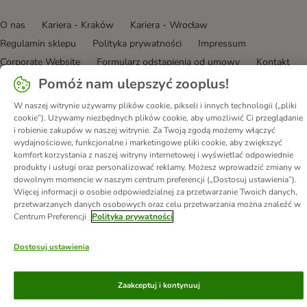
O nas
Kariera - Kraków
Kariera - Wrocław
Regulamin sklepu
Polityka prywatności
Impressum
Corporate Website
Formularz odstąpienia od umowy
Kontakt
Informacje o przesyłce
Metody płatności
Program partnerski
Pomóż nam ulepszyć zooplus!
Korzyści
DSA
Oświadczenie o dostępności
W naszej witrynie używamy plików cookie, pikseli i innych technologii („pliki
cookie”). Używamy niezbędnych plików cookie, aby umożliwić Ci przeglądanie
© zooplus SE
2026
i robienie zakupów w naszej witrynie. Za Twoją zgodą możemy włączyć
wydajnościowe, funkcjonalne i marketingowe pliki cookie, aby zwiększyć
komfort korzystania z naszej witryny internetowej i wyświetlać odpowiednie
produkty i usługi oraz personalizować reklamy. Możesz wprowadzić zmiany w
dowolnym momencie w naszym centrum preferencji („Dostosuj ustawienia”).
Więcej informacji o osobie odpowiedzialnej za przetwarzanie Twoich danych,
przetwarzanych danych osobowych oraz celu przetwarzania można znaleźć w
Centrum Preferencji
Polityka prywatności
Dostosuj ustawienia
Zaakceptuj i kontynuuj