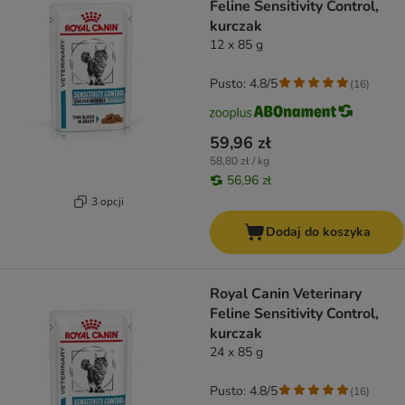
Feline Sensitivity Control,
kurczak
12 x 85 g
Pusto: 4.8/5
(
16
)
59,96 zł
58,80 zł / kg
56,96 zł
3 opcji
Dodaj do koszyka
Royal Canin Veterinary
Feline Sensitivity Control,
kurczak
24 x 85 g
Pusto: 4.8/5
(
16
)