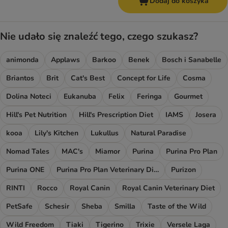
Dodaj do koszyka
Nie udało się znaleźć tego, czego szukasz?
animonda
Applaws
Barkoo
Benek
Bosch i Sanabelle
Briantos
Brit
Cat's Best
Concept for Life
Cosma
Dolina Noteci
Eukanuba
Felix
Feringa
Gourmet
Hill's Pet Nutrition
Hill's Prescription Diet
IAMS
Josera
kooa
Lily's Kitchen
Lukullus
Natural Paradise
Nomad Tales
MAC's
Miamor
Purina
Purina Pro Plan
Purina ONE
Purina Pro Plan Veterinary Diets
Purizon
RINTI
Rocco
Royal Canin
Royal Canin Veterinary Diet
PetSafe
Schesir
Sheba
Smilla
Taste of the Wild
Wild Freedom
Tiaki
Tigerino
Trixie
Versele Laga