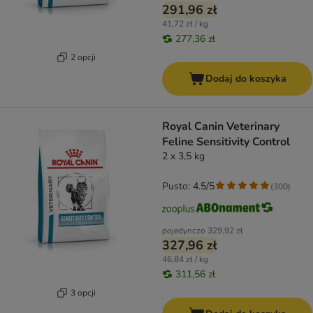
291,96 zł
41,72 zł / kg
277,36 zł
2 opcji
Dodaj do koszyka
Royal Canin Veterinary
Feline Sensitivity Control
2 x 3,5 kg
Pusto: 4.5/5
(
300
)
pojedynczo
329,92 zł
327,96 zł
46,84 zł / kg
311,56 zł
3 opcji