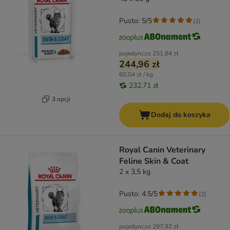
Pusto: 5/5
(
2
)
pojedynczo
251,84 zł
244,96 zł
60,04 zł / kg
232,71 zł
3 opcji
Dodaj do koszyka
Royal Canin Veterinary
Feline Skin & Coat
2 x 3,5 kg
Pusto: 4.5/5
(
2
)
pojedynczo
297,92 zł