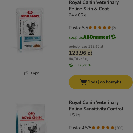
Royal Canin Veterinary
Feline Skin & Coat
24 x 85 g
Pusto: 5/5
(
2
)
pojedynczo
125,92 zł
123,96 zł
60,76 zł / kg
117,76 zł
3 opcji
Dodaj do koszyka
Royal Canin Veterinary
Feline Sensitivity Control
1,5 kg
Pusto: 4.5/5
(
300
)