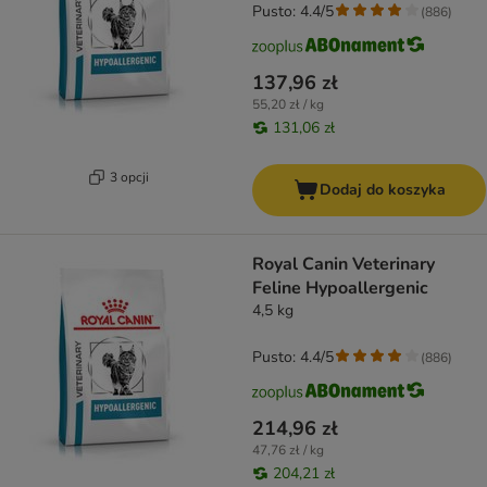
Pusto: 4.4/5
(
886
)
137,96 zł
55,20 zł / kg
131,06 zł
3 opcji
Dodaj do koszyka
Royal Canin Veterinary
Feline Hypoallergenic
4,5 kg
Pusto: 4.4/5
(
886
)
214,96 zł
47,76 zł / kg
204,21 zł