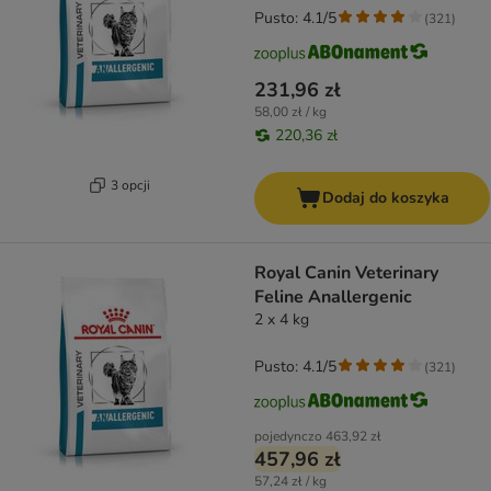
Pusto: 4.1/5
(
321
)
231,96 zł
58,00 zł / kg
220,36 zł
3 opcji
Dodaj do koszyka
Royal Canin Veterinary
Feline Anallergenic
2 x 4 kg
Pusto: 4.1/5
(
321
)
pojedynczo
463,92 zł
457,96 zł
57,24 zł / kg