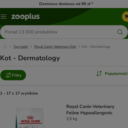
Darmowa dostawa od 99 zł *
Menu
Szukaj
produktów
Top marki
Royal Canin Veterinary Diet
Kot - Dermatology
Kot - Dermatology
Popularność
Filtry
1 - 17 z 17 wyników
product items have been changed
Royal Canin Veterinary
Feline Hypoallergenic
2,5 kg