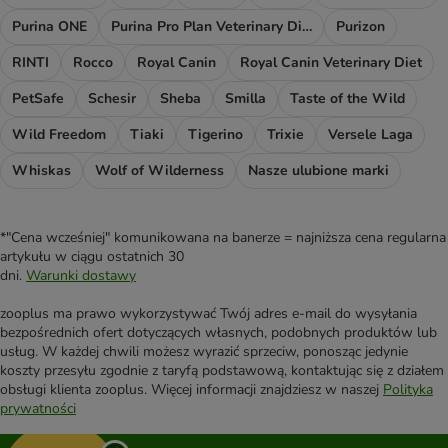
Purina ONE
Purina Pro Plan Veterinary Diets
Purizon
RINTI
Rocco
Royal Canin
Royal Canin Veterinary Diet
PetSafe
Schesir
Sheba
Smilla
Taste of the Wild
Wild Freedom
Tiaki
Tigerino
Trixie
Versele Laga
Whiskas
Wolf of Wilderness
Nasze ulubione marki
*"Cena wcześniej" komunikowana na banerze = najniższa cena regularna
artykułu w ciągu ostatnich 30
dni.
Warunki dostawy
zooplus ma prawo wykorzystywać Twój adres e-mail do wysyłania
bezpośrednich ofert dotyczących własnych, podobnych produktów lub
usług. W każdej chwili możesz wyrazić sprzeciw, ponosząc jedynie
koszty przesyłu zgodnie z taryfą podstawową, kontaktując się z działem
obsługi klienta zooplus. Więcej informacji znajdziesz w naszej
Polityka
prywatności