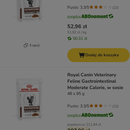
Pusto: 3.3/5
(
22
)
52,96 zł
51,92 zł / kg
50,31 zł
3 opcji
Dodaj do koszyka
Royal Canin Veterinary
Feline Gastrointestinal
Moderate Calorie, w sosie
48 x 85 g
Pusto: 3.3/5
(
22
)
pojedynczo
211,84 zł