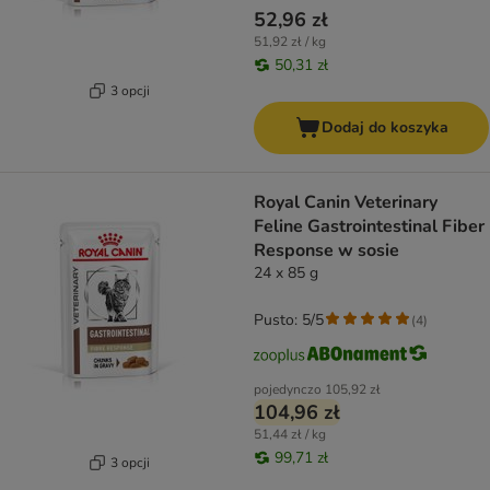
52,96 zł
51,92 zł / kg
50,31 zł
3 opcji
Dodaj do koszyka
Royal Canin Veterinary
Feline Gastrointestinal Fiber
Response w sosie
24 x 85 g
Pusto: 5/5
(
4
)
pojedynczo
105,92 zł
104,96 zł
51,44 zł / kg
99,71 zł
3 opcji