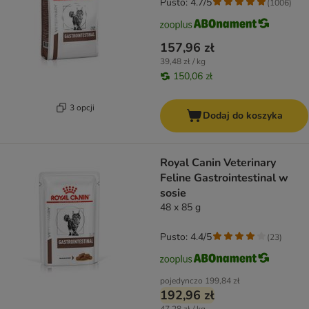
Pusto: 4.7/5
(
1006
)
157,96 zł
39,48 zł / kg
150,06 zł
3 opcji
Dodaj do koszyka
Royal Canin Veterinary
Feline Gastrointestinal w
sosie
48 x 85 g
Pusto: 4.4/5
(
23
)
pojedynczo
199,84 zł
192,96 zł