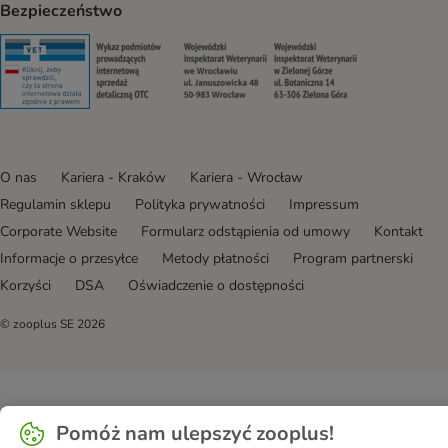
Bezpieczeństwo
Security
Security
Security
Security
O nas
Kariera - Kraków
Kariera - Wrocław
Regulamin sklepu
Polityka prywatności
Impressum
Corporate Website
Formularz odstąpienia od umowy
Kontakt
Informacje o przesyłce
Metody płatności
Program partnerski
Korzyści
DSA
Oświadczenie o dostępności
© zooplus SE
2026
Pomóż nam ulepszyć zooplus!