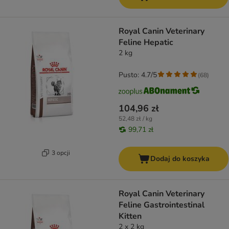
Royal Canin Veterinary
Feline Hepatic
2 kg
Pusto: 4.7/5
(
68
)
104,96 zł
52,48 zł / kg
99,71 zł
3 opcji
Dodaj do koszyka
Royal Canin Veterinary
Feline Gastrointestinal
Kitten
2 x 2 kg