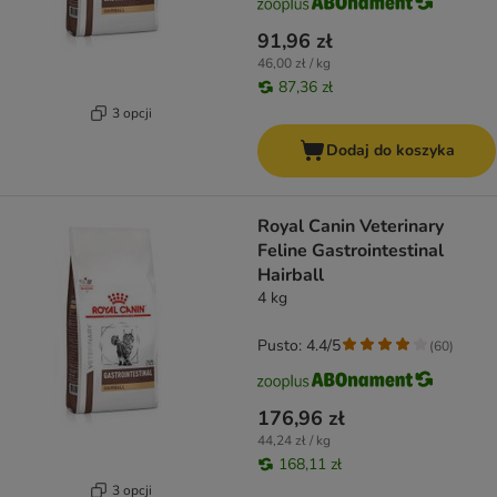
91,96 zł
46,00 zł / kg
87,36 zł
3 opcji
Dodaj do koszyka
Royal Canin Veterinary
Feline Gastrointestinal
Hairball
4 kg
Pusto: 4.4/5
(
60
)
176,96 zł
44,24 zł / kg
168,11 zł
3 opcji