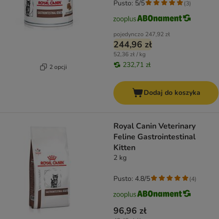
Pusto: 5/5
(
3
)
pojedynczo
247,92 zł
244,96 zł
52,36 zł / kg
232,71 zł
2 opcji
Dodaj do koszyka
Royal Canin Veterinary
Feline Gastrointestinal
Kitten
2 kg
Pusto: 4.8/5
(
4
)
96,96 zł