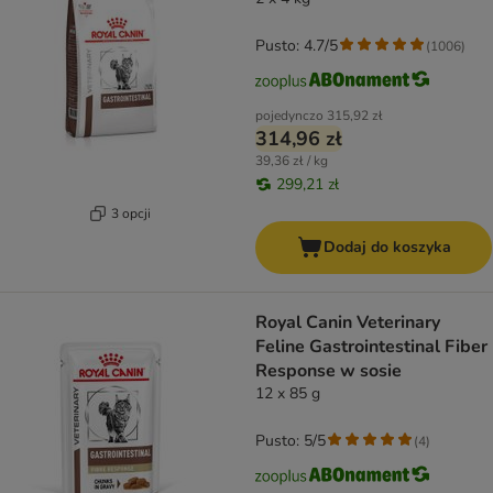
Pusto: 4.7/5
(
1006
)
pojedynczo
315,92 zł
314,96 zł
39,36 zł / kg
299,21 zł
3 opcji
Dodaj do koszyka
Royal Canin Veterinary
Feline Gastrointestinal Fiber
Response w sosie
12 x 85 g
Pusto: 5/5
(
4
)