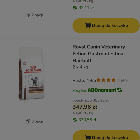
48,48 zł / kg
92,11 zł
2 opcji
Dodaj do koszyka
Royal Canin Veterinary
Feline Gastrointestinal
Hairball
2 x 4 kg
Pusto: 4.4/5
(
60
)
pojedynczo
353,92 zł
347,96 zł
43,48 zł / kg
330,56 zł
3 opcji
Dodaj do koszyka