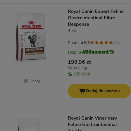
Royal Canin Expert Feline
Gastrointestinal Fibre
Response
4 kg
Pusto: 4.8/5
(
672
)
199,96 zł
50,00 zł / kg
189,96 zł
3 opcji
Dodaj do koszyka
Royal Canin Veterinary
Feline Gastrointestinal
2 x 4 kg