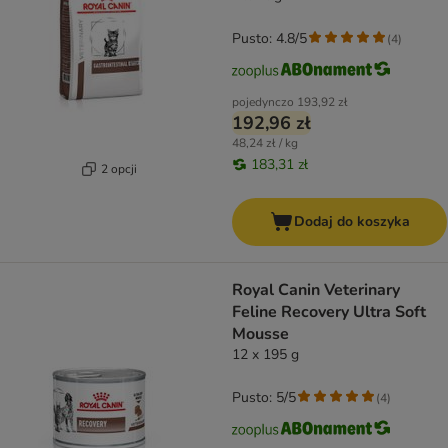
Pusto: 4.8/5
(
4
)
pojedynczo
193,92 zł
192,96 zł
48,24 zł / kg
183,31 zł
2 opcji
Dodaj do koszyka
Royal Canin Veterinary
Feline Recovery Ultra Soft
Mousse
12 x 195 g
Pusto: 5/5
(
4
)