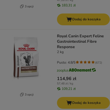
47,28 zł / kg
183,31 zł
3 opcji
Dodaj do koszyka
Royal Canin Expert Feline
Gastrointestinal Fibre
Response
2 kg
Pusto: 4.8/5
(
672
)
114,96 zł
57,48 zł / kg
109,21 zł
3 opcji
Dodaj do koszyka