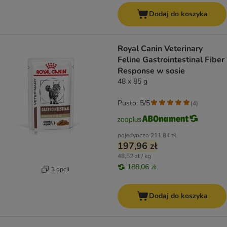
Dodaj do koszyka
Royal Canin Veterinary
Feline Gastrointestinal Fiber
Response w sosie
48 x 85 g
Pusto: 5/5
(
4
)
pojedynczo
211,84 zł
197,96 zł
48,52 zł / kg
188,06 zł
3 opcji
Dodaj do koszyka