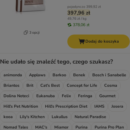
pojedynczo
399,92 zł
397,96 zł
49,76 zł / kg
378,06 zł
3 opcji
Dodaj do koszyka
Nie udało się znaleźć tego, czego szukasz?
animonda
Applaws
Barkoo
Benek
Bosch i Sanabelle
Briantos
Brit
Cat's Best
Concept for Life
Cosma
Dolina Noteci
Eukanuba
Felix
Feringa
Gourmet
Hill's Pet Nutrition
Hill's Prescription Diet
IAMS
Josera
kooa
Lily's Kitchen
Lukullus
Natural Paradise
Nomad Tales
MAC's
Miamor
Purina
Purina Pro Plan