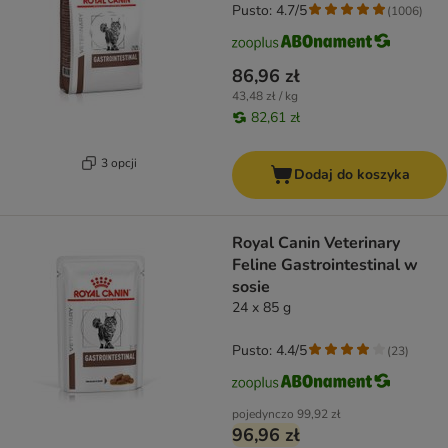
Pusto: 4.7/5
(
1006
)
86,96 zł
43,48 zł / kg
82,61 zł
3 opcji
Dodaj do koszyka
Royal Canin Veterinary
Feline Gastrointestinal w
sosie
24 x 85 g
Pusto: 4.4/5
(
23
)
pojedynczo
99,92 zł
96,96 zł