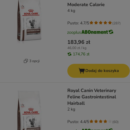
Moderate Calorie
4 kg
Pusto: 4.7/5
(
287
)
183,96 zł
46,00 zł / kg
174,76 zł
3 opcji
Dodaj do koszyka
Royal Canin Veterinary
Feline Gastrointestinal
Hairball
2 kg
Pusto: 4.4/5
(
60
)