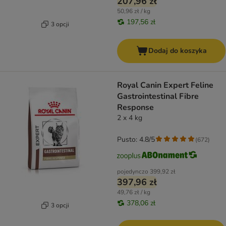
207,96 zł
50,96 zł / kg
197,56 zł
3 opcji
Dodaj do koszyka
Royal Canin Expert Feline
Gastrointestinal Fibre
Response
2 x 4 kg
Pusto: 4.8/5
(
672
)
pojedynczo
399,92 zł
397,96 zł
49,76 zł / kg
378,06 zł
3 opcji