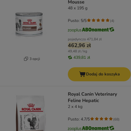
Mousse
48 x 195 g
Pusto: 5/5
(
4
)
pojedynczo
471,84 zł
462,96 zł
49,48 zł / kg
439,81 zł
3 opcji
Dodaj do koszyka
Royal Canin Veterinary
Feline Hepatic
2 x 4 kg
Pusto: 4.7/5
(
68
)