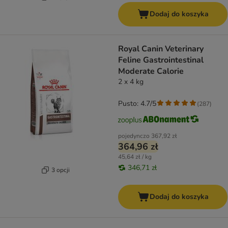
Dodaj do koszyka
Royal Canin Veterinary
Feline Gastrointestinal
Moderate Calorie
2 x 4 kg
Pusto: 4.7/5
(
287
)
pojedynczo
367,92 zł
364,96 zł
45,64 zł / kg
346,71 zł
3 opcji
Dodaj do koszyka