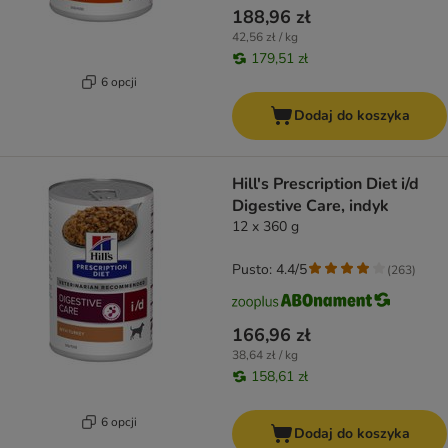
188,96 zł
42,56 zł / kg
179,51 zł
6 opcji
Dodaj do koszyka
Hill's Prescription Diet i/d
Digestive Care, indyk
12 x 360 g
Pusto: 4.4/5
(
263
)
166,96 zł
38,64 zł / kg
158,61 zł
6 opcji
Dodaj do koszyka