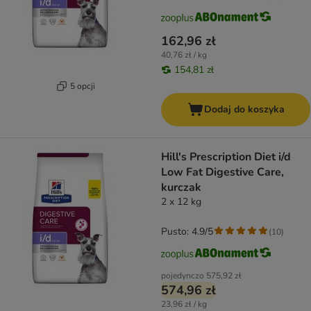
162,96 zł
40,76 zł / kg
154,81 zł
5 opcji
Dodaj do koszyka
Hill's Prescription Diet i/d
Low Fat Digestive Care,
kurczak
2 x 12 kg
Pusto: 4.9/5
(
10
)
pojedynczo
575,92 zł
574,96 zł
23,96 zł / kg