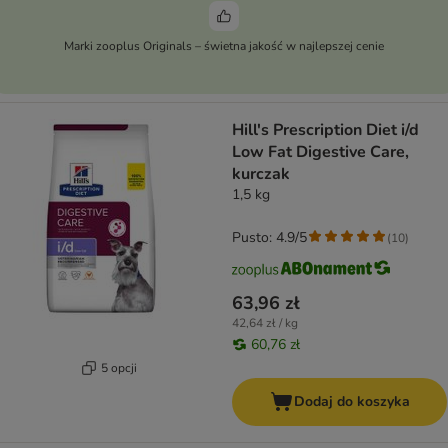
Marki zooplus Originals – świetna jakość w najlepszej cenie
Hill's Prescription Diet i/d
Low Fat Digestive Care,
kurczak
1,5 kg
Pusto: 4.9/5
(
10
)
63,96 zł
42,64 zł / kg
60,76 zł
5 opcji
Dodaj do koszyka