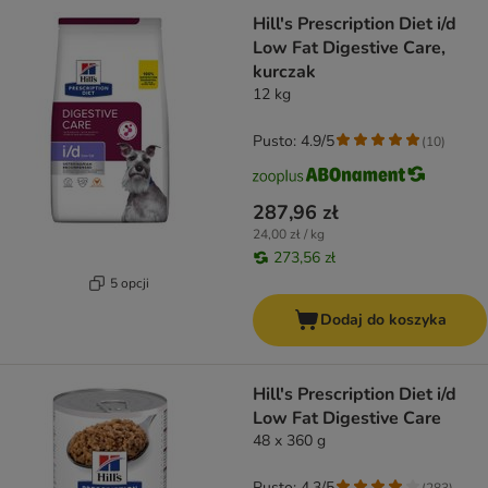
Hill's Prescription Diet i/d
Low Fat Digestive Care,
kurczak
12 kg
Pusto: 4.9/5
(
10
)
287,96 zł
24,00 zł / kg
273,56 zł
5 opcji
Dodaj do koszyka
Hill's Prescription Diet i/d
Low Fat Digestive Care
48 x 360 g
Pusto: 4.3/5
(
283
)