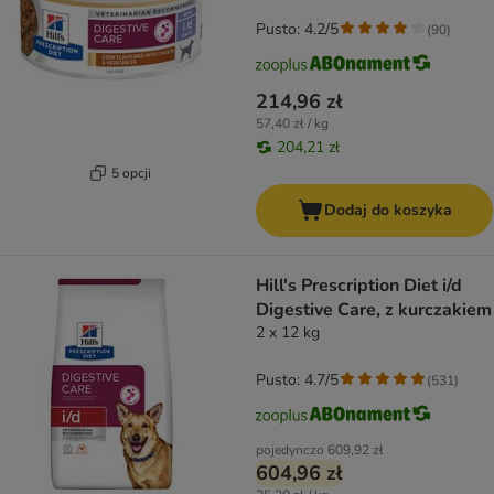
Pusto: 4.2/5
(
90
)
214,96 zł
57,40 zł / kg
204,21 zł
5 opcji
Dodaj do koszyka
Hill's Prescription Diet i/d
Digestive Care, z kurczakiem
2 x 12 kg
Pusto: 4.7/5
(
531
)
pojedynczo
609,92 zł
604,96 zł