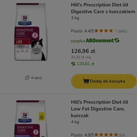
Hill's Prescription Diet i/d
Digestive Care z kurczakiem
3 kg
Pusto: 4.4/5
(
641
)
126,96 zł
42,32 zł / kg
120,61 zł
4 opcji
Dodaj do koszyka
Hill's Prescription Diet i/d
Low Fat Digestive Care,
kurczak
4 kg
Pusto: 4.9/5
(
10
)