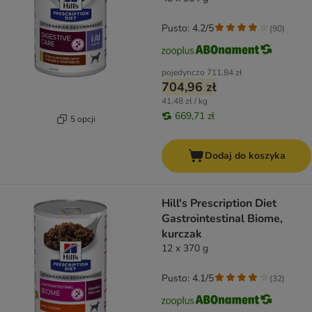
Pusto: 4.2/5
(
90
)
pojedynczo
711,84 zł
704,96 zł
41,48 zł / kg
669,71 zł
5 opcji
Dodaj do koszyka
Hill's Prescription Diet
Gastrointestinal Biome,
kurczak
12 x 370 g
Pusto: 4.1/5
(
32
)