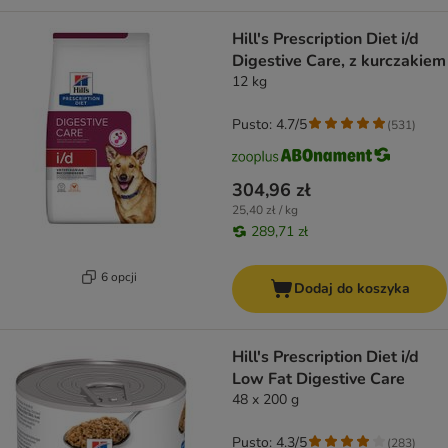
Hill's Prescription Diet i/d
Digestive Care, z kurczakiem
12 kg
Pusto: 4.7/5
(
531
)
304,96 zł
25,40 zł / kg
289,71 zł
6 opcji
Dodaj do koszyka
Hill's Prescription Diet i/d
Low Fat Digestive Care
48 x 200 g
Pusto: 4.3/5
(
283
)