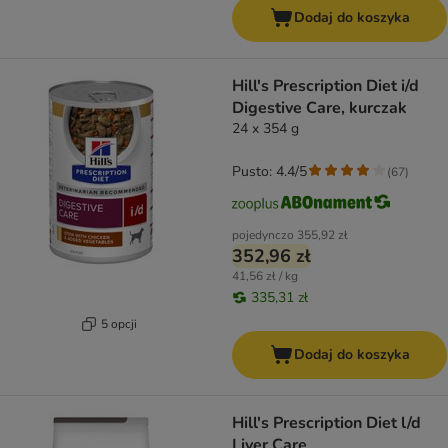
Dodaj do koszyka
Hill's Prescription Diet i/d
Digestive Care, kurczak
24 x 354 g
Pusto: 4.4/5
(
67
)
pojedynczo
355,92 zł
352,96 zł
41,56 zł / kg
335,31 zł
5 opcji
Dodaj do koszyka
Hill's Prescription Diet l/d
Liver Care