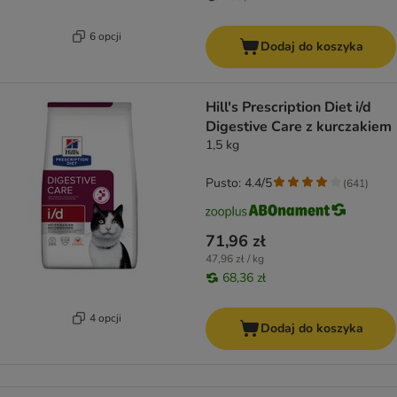
6 opcji
Dodaj do koszyka
Hill's Prescription Diet i/d
Digestive Care z kurczakiem
1,5 kg
Pusto: 4.4/5
(
641
)
71,96 zł
47,96 zł / kg
68,36 zł
4 opcji
Dodaj do koszyka