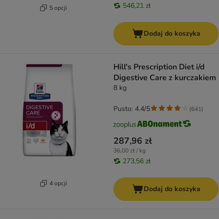
546,21 zł
5 opcji
Dodaj do koszyka
Hill's Prescription Diet i/d
Digestive Care z kurczakiem
8 kg
Pusto: 4.4/5
(
641
)
287,96 zł
36,00 zł / kg
273,56 zł
4 opcji
Dodaj do koszyka