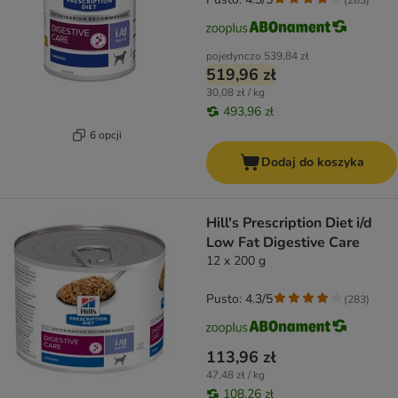
pojedynczo
539,84 zł
519,96 zł
30,08 zł / kg
493,96 zł
6 opcji
Dodaj do koszyka
Hill's Prescription Diet i/d
Low Fat Digestive Care
12 x 200 g
Pusto: 4.3/5
(
283
)
113,96 zł
47,48 zł / kg
108,26 zł