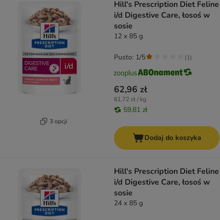
Hill's Prescription Diet Feline
i/d Digestive Care, łosoś w
sosie
12 x 85 g
Pusto: 1/5
(
1
)
62,96 zł
61,72 zł / kg
59,81 zł
3 opcji
Dodaj do koszyka
Hill's Prescription Diet Feline
i/d Digestive Care, łosoś w
sosie
24 x 85 g