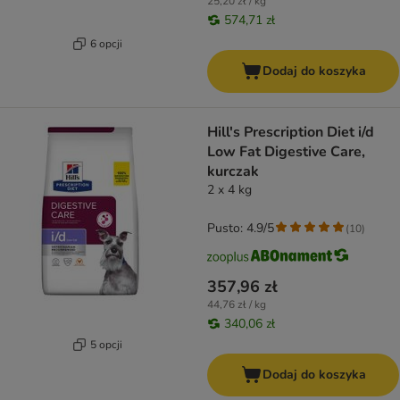
25,20 zł / kg
574,71 zł
6 opcji
Dodaj do koszyka
Hill's Prescription Diet i/d
Low Fat Digestive Care,
kurczak
2 x 4 kg
Pusto: 4.9/5
(
10
)
357,96 zł
44,76 zł / kg
340,06 zł
5 opcji
Dodaj do koszyka