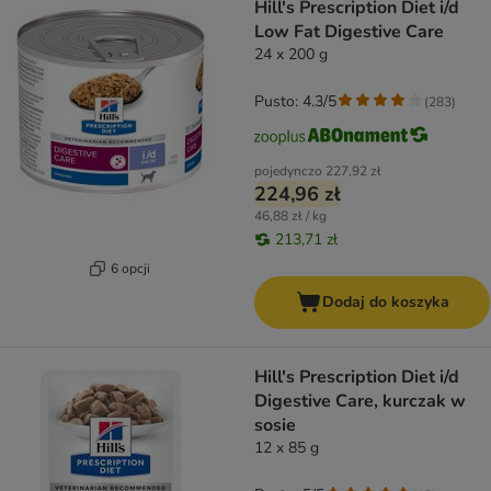
Hill's Prescription Diet i/d
Low Fat Digestive Care
24 x 200 g
Pusto: 4.3/5
(
283
)
pojedynczo
227,92 zł
224,96 zł
46,88 zł / kg
213,71 zł
6 opcji
Dodaj do koszyka
Hill's Prescription Diet i/d
Digestive Care, kurczak w
sosie
12 x 85 g