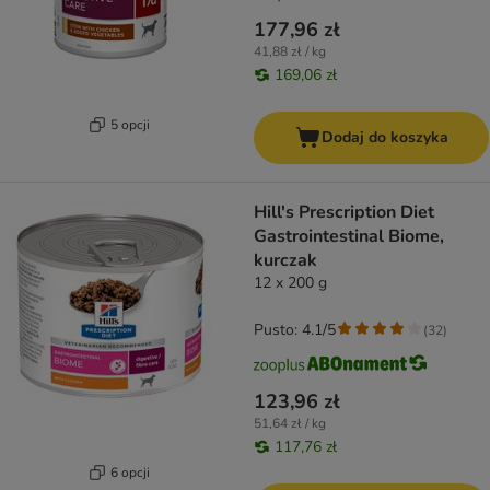
177,96 zł
41,88 zł / kg
169,06 zł
5 opcji
Dodaj do koszyka
Hill's Prescription Diet
Gastrointestinal Biome,
kurczak
12 x 200 g
Pusto: 4.1/5
(
32
)
123,96 zł
51,64 zł / kg
117,76 zł
6 opcji