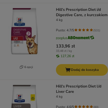
Hill's Prescription Diet i/d
Digestive Care, z kurczakiem
4 kg
Pusto: 4.7/5
(
531
)
133,96 zł
33,48 zł / kg
127,26 zł
6 opcji
Dodaj do koszyka
Hill's Prescription Diet l/d
Liver Care
4 kg
Pusto: 4.6/5
(
80
)