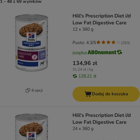
1 - 48 z 69 wyników
product items have been changed
Hill's Prescription Diet i/d
Low Fat Digestive Care
12 x 360 g
Pusto: 4.3/5
(
283
)
134,96 zł
31,24 zł / kg
128,21 zł
6 opcji
Dodaj do koszyka
Hill's Prescription Diet i/d
Low Fat Digestive Care
24 x 360 g