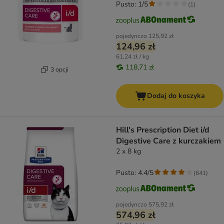
Pusto: 1/5
(
1
)
pojedynczo
125,92 zł
124,96 zł
61,24 zł / kg
118,71 zł
3 opcji
Dodaj do koszyka
Hill's Prescription Diet i/d
Digestive Care z kurczakiem
2 x 8 kg
Pusto: 4.4/5
(
641
)
pojedynczo
575,92 zł
574,96 zł