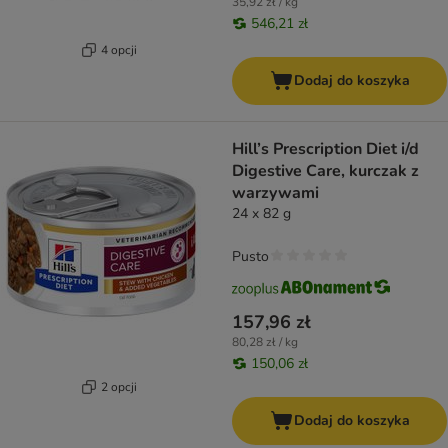
35,92 zł / kg
546,21 zł
4 opcji
Dodaj do koszyka
Hill’s Prescription Diet i/d
Digestive Care, kurczak z
warzywami
24 x 82 g
Pusto
157,96 zł
80,28 zł / kg
150,06 zł
2 opcji
Dodaj do koszyka