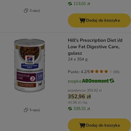
113,01 zł
3 opcji
Dodaj do koszyka
Hill's Prescription Diet i/d
Low Fat Digestive Care,
gulasz
24 x 354 g
Pusto: 4.2/5
(
90
)
pojedynczo
355,92 zł
352,96 zł
41,56 zł / kg
335,31 zł
5 opcji
Dodaj do koszyka