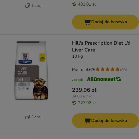
401,81 zł
5 opcji
Dodaj do koszyka
Hill's Prescription Diet l/d
Liver Care
10 kg
Pusto: 4.6/5
(
80
)
239,96 zł
24,00 zł / kg
227,96 zł
3 opcji
Dodaj do koszyka