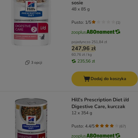
sosie
48 x 85 g
Pusto: 1/5
(
1
)
pojedynczo
251,84 zł
247,96 zł
60,76 zł / kg
235,56 zł
3 opcji
Dodaj do koszyka
Hill's Prescription Diet i/d
Digestive Care, kurczak
12 x 354 g
Pusto: 4.4/5
(
67
)