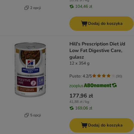
53,92 zł / kg
104,46 zł
2 opcji
Dodaj do koszyka
Hill's Prescription Diet i/d
Low Fat Digestive Care,
gulasz
12 x 354 g
Pusto: 4.2/5
(
90
)
177,96 zł
41,88 zł / kg
169,06 zł
5 opcji
Dodaj do koszyka