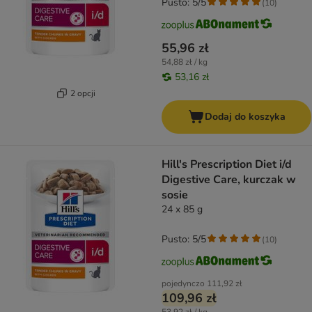
Pusto: 5/5
(
10
)
55,96 zł
54,88 zł / kg
53,16 zł
2 opcji
Dodaj do koszyka
Hill's Prescription Diet i/d
Digestive Care, kurczak w
sosie
24 x 85 g
Pusto: 5/5
(
10
)
pojedynczo
111,92 zł
109,96 zł