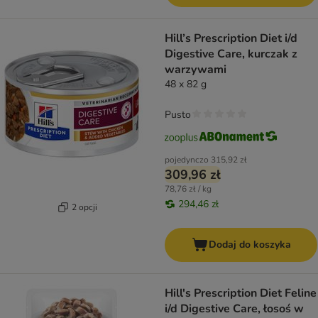
Hill’s Prescription Diet i/d
Digestive Care, kurczak z
warzywami
48 x 82 g
Pusto
pojedynczo
315,92 zł
309,96 zł
78,76 zł / kg
294,46 zł
2 opcji
Dodaj do koszyka
Hill's Prescription Diet Feline
i/d Digestive Care, łosoś w