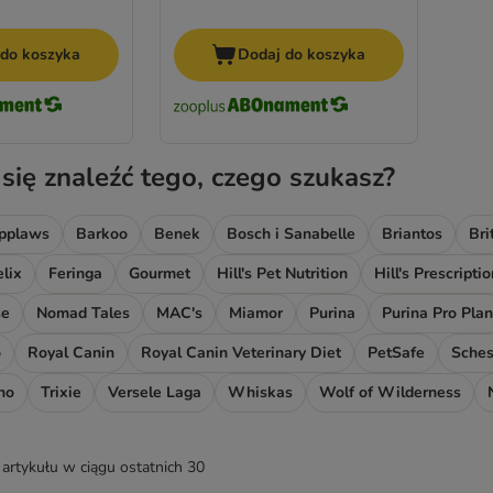
 do koszyka
Dodaj do koszyka
 się znaleźć tego, czego szukasz?
pplaws
Barkoo
Benek
Bosch i Sanabelle
Briantos
Bri
elix
Feringa
Gourmet
Hill's Pet Nutrition
Hill's Prescripti
se
Nomad Tales
MAC's
Miamor
Purina
Purina Pro Plan
o
Royal Canin
Royal Canin Veterinary Diet
PetSafe
Sches
no
Trixie
Versele Laga
Whiskas
Wolf of Wilderness
artykułu w ciągu ostatnich 30