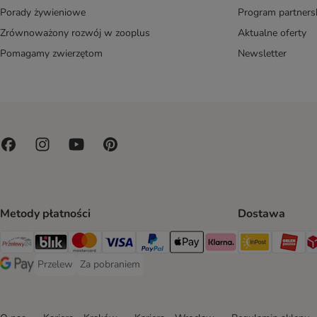
Porady żywieniowe
Program partners
Zrównoważony rozwój w zooplus
Aktualne oferty
Pomagamy zwierzętom
Newsletter
Metody płatności
Dostawa
Paczkoma
OR
Przelewy24 Payment Method
Blik Payment Method
MasterCard Payment Method
Visa Payment Method
PayPal Payment Method
Apple Pay Payment Method
Klarna Payment Method
Przelew
Za pobraniem
Przelew Payment Method
Za pobraniem Payment Method
Google Pay Payment Method