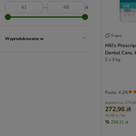
―
zł
5 opcji
Wyprodukowano w
Hill's Prescrip
Dental Care, 
2 x 3 kg
Pusto: 4.2/5
pojedynczo
279,92
272,96 zł
45,48 zł / kg
259,31 zł