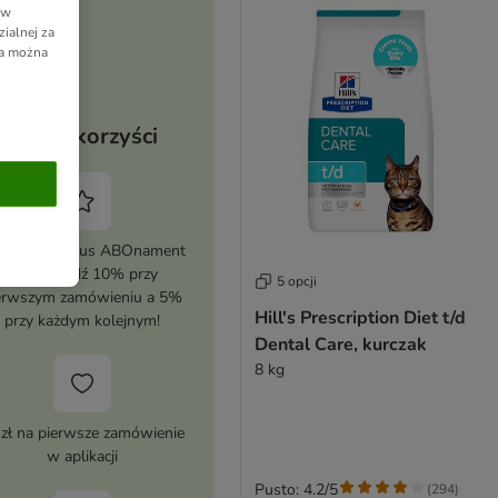
 w
ialnej za
ia można
Twoje korzyści
tywuj zooplus ABOnament
i zaoszczędź 10% przy
5 opcji
erwszym zamówieniu a 5%
Hill's Prescription Diet t/d
przy każdym kolejnym!
Dental Care, kurczak
8 kg
 zł na pierwsze zamówienie
w aplikacji
Pusto: 4.2/5
(
294
)