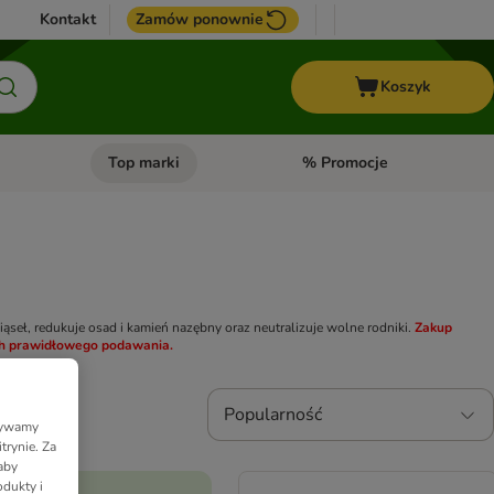
Kontakt
Zamów ponownie
Koszyk
Top marki
% Promocje
yka
u kategorii: Ptaki
Otwórz menu kategorii: Konie
Otwórz menu kategorii: Top m
iąseł, redukuje osad i kamień nazębny oraz neutralizuje wolne rodniki.
Zakup
ich prawidłowego podawania.
Popularność
Używamy
trynie. Za
aby
dukty i