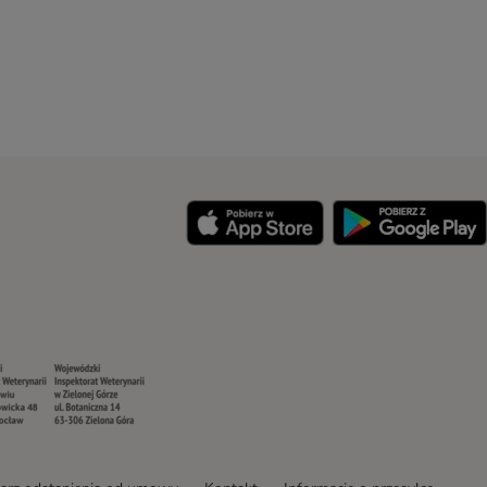
y
Security
Security