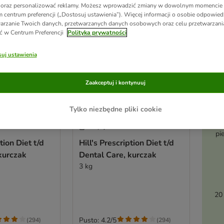
 oraz personalizować reklamy. Możesz wprowadzić zmiany w dowolnym momencie
 centrum preferencji („Dostosuj ustawienia”). Więcej informacji o osobie odpowiedz
arzanie Twoich danych, przetwarzanych danych osobowych oraz celu przetwarzan
ć w Centrum Preferencji
Polityka prywatności
uj ustawienia
Zaakceptuj i kontynuuj
Tylko niezbędne pliki cookie
Ak
5 opcji
pi
tion Diet t/d
Hill's Prescription Diet t/d
kurczak
Dental Care, kurczak
3 kg
20
Pusto: 4.2/5
(
294
)
(
294
)