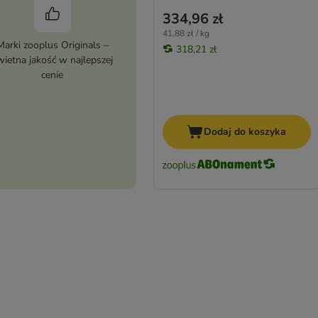
334,96 zł
41,88 zł / kg
Marki zooplus Originals –
318,21 zł
wietna jakość w najlepszej
cenie
Dodaj do koszyka