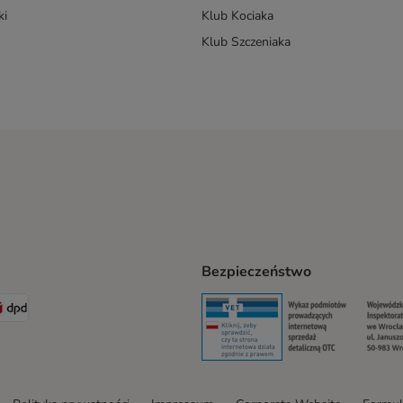
ki
Klub Kociaka
Klub Szczeniaka
Bezpieczeństwo
t® Shipping Method
LEN Paczka Shipping Method
DPD Shipping Method
Security
Securit