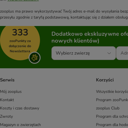
zooplus ma prawo wykorzystywać Twój adres e-mail do wysyłania bezpo
przesyłu zgodnie z taryfą podstawową, kontaktując się z działem obsługi
333
Dodatkowo ekskluzywne ofer
nowych klientów)
zooPunkty za
dołączenie do
Newslettera
Wybierz zwierzę
Serwis
Korzyści
Mój zooplus
Wszystkie korzyśc
Kontakt
Program zooPunk
Koszty i czas dostawy
zooplus Club
Zwroty
Program dla schr
Magazyn o zwierzętach
Program dla ho