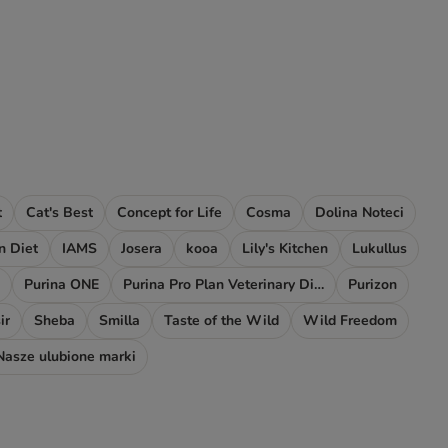
t
Cat's Best
Concept for Life
Cosma
Dolina Noteci
on Diet
IAMS
Josera
kooa
Lily's Kitchen
Lukullus
Purina ONE
Purina Pro Plan Veterinary Diets
Purizon
ir
Sheba
Smilla
Taste of the Wild
Wild Freedom
Nasze ulubione marki