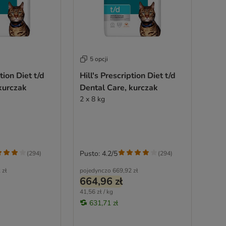
5 opcji
tion Diet t/d
Hill's Prescription Diet t/d
kurczak
Dental Care, kurczak
2 x 8 kg
Pusto: 4.2/5
(
294
)
(
294
)
 zł
pojedynczo
669,92 zł
664,96 zł
41,56 zł / kg
631,71 zł