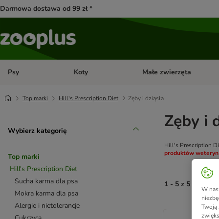
Darmowa dostawa od 99 zł *
Psy
Koty
Małe zwierzęta
Otwórz menu kategorii: Psy
Otwórz menu kategorii: Kot
Top marki
Hill's Prescription Diet
Zęby i dziąsła
Zęby i 
Wybierz kategorię
Hill's Prescription 
produktów weteryna
Top marki
Hill's Prescription Diet
Sucha karma dla psa
1 - 5 z 5 wynikó
W nasz
Mokra karma dla psa
niezbę
Alergie i nietolerancje
Twoją 
product items ha
zwięks
Cukrzyca