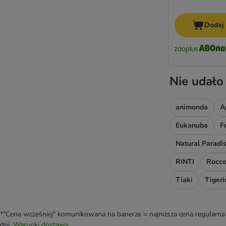
Dodaj
Nie udało
animonda
A
Eukanuba
F
Natural Paradi
RINTI
Rocc
Tiaki
Tigeri
*"Cena wcześniej" komunikowana na banerze = najniższa cena regularna 
dni.
Warunki dostawy