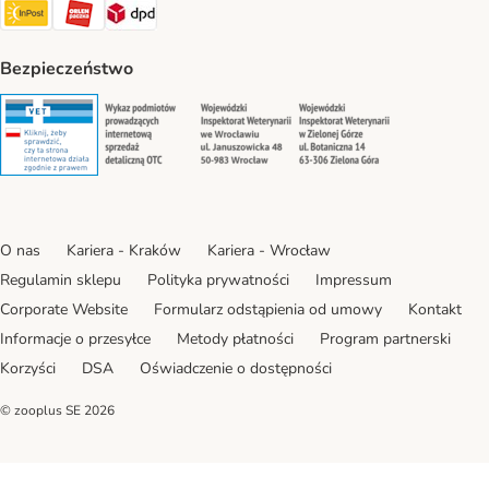
Paczkomat® Shipping Method
ORLEN Paczka Shipping Method
DPD Shipping Method
Bezpieczeństwo
Security
Security
Security
Security
O nas
Kariera - Kraków
Kariera - Wrocław
Regulamin sklepu
Polityka prywatności
Impressum
Corporate Website
Formularz odstąpienia od umowy
Kontakt
Informacje o przesyłce
Metody płatności
Program partnerski
Korzyści
DSA
Oświadczenie o dostępności
© zooplus SE
2026