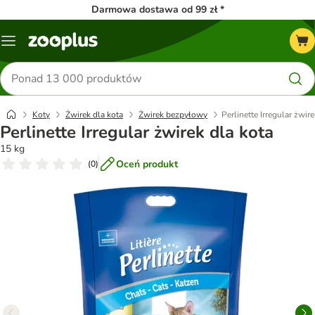
Darmowa dostawa od 99 zł *
Menu
Szukaj
produktów
Koty
Żwirek dla kota
Żwirek bezpyłowy
Perlinette Irregular żwire
Perlinette Irregular żwirek dla kota
15 kg
Oceń produkt
(
0
)