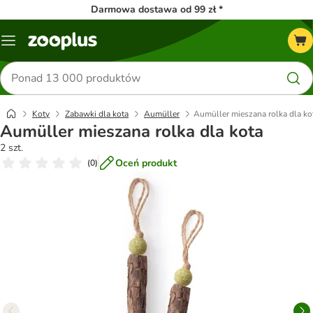
Darmowa dostawa od 99 zł *
Menu
Szukaj
produktów
Koty
Zabawki dla kota
Aumüller
Aumüller mieszana rolka dla ko
Aumüller mieszana rolka dla kota
2 szt.
Oceń produkt
(
0
)