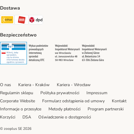
Dostawa
Paczkomat® Shipping Method
ORLEN Paczka Shipping Method
DPD Shipping Method
Bezpieczeństwo
Security
Security
Security
Security
O nas
Kariera - Kraków
Kariera - Wrocław
Regulamin sklepu
Polityka prywatności
Impressum
Corporate Website
Formularz odstąpienia od umowy
Kontakt
Informacje o przesyłce
Metody płatności
Program partnerski
Korzyści
DSA
Oświadczenie o dostępności
© zooplus SE
2026