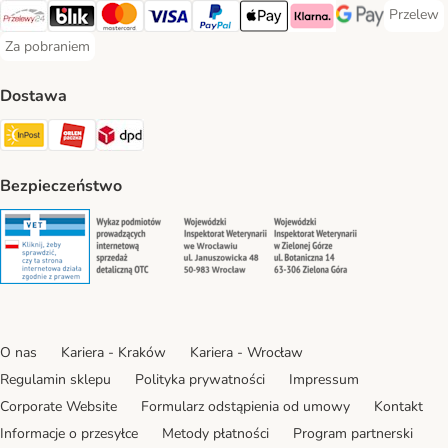
Przelew
Przelew 
Przelewy24 Payment Method
Blik Payment Method
MasterCard Payment Method
Visa Payment Method
PayPal Payment Method
Apple Pay Payment Method
Klarna Payment Method
Google Pay Paym
Za pobraniem
Za pobraniem Payment Method
Dostawa
Paczkomat® Shipping Method
ORLEN Paczka Shipping Method
DPD Shipping Method
Bezpieczeństwo
Security
Security
Security
Security
O nas
Kariera - Kraków
Kariera - Wrocław
Regulamin sklepu
Polityka prywatności
Impressum
Corporate Website
Formularz odstąpienia od umowy
Kontakt
Informacje o przesyłce
Metody płatności
Program partnerski