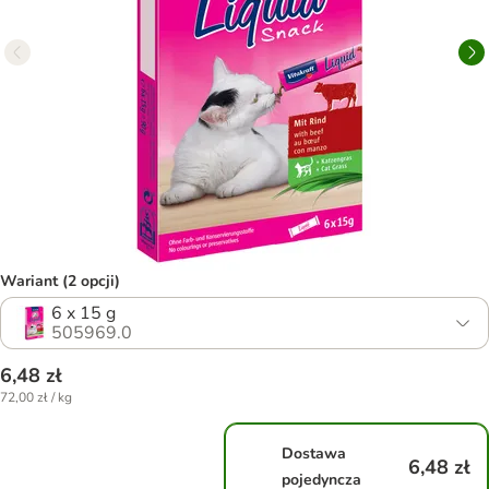
Wariant (2 opcji)
6 x 15 g
505969.0
6,48 zł
72,00 zł / kg
Dostawa
6,48 zł
pojedyncza