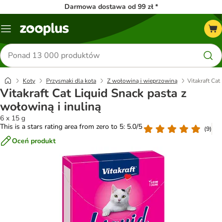
Darmowa dostawa od 99 zł *
Menu
Szukaj
produktów
Koty
Przysmaki dla kota
Z wołowiną i wieprzowiną
Vitakraft Cat
Vitakraft Cat Liquid Snack pasta z
wołowiną i inuliną
6 x 15 g
This is a stars rating area from zero to 5: 5.0/5
(
9
)
Oceń produkt