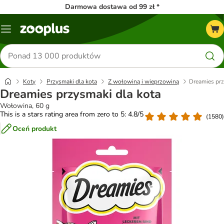
Darmowa dostawa od 99 zł *
Menu
Szukaj
produktów
Koty
Przysmaki dla kota
Z wołowiną i wieprzowiną
Dreamies prz
Dreamies przysmaki dla kota
Wołowina, 60 g
This is a stars rating area from zero to 5: 4.8/5
(
1580
)
Oceń produkt