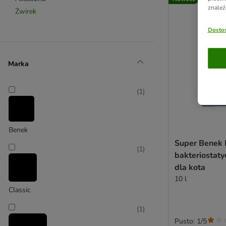
znaleź
Żwirek
Dostos
Marka
(
1
)
Benek
Super Benek B
(
1
)
bakteriostaty
dla kota
10 l
Classic
(
1
)
Pusto: 1/5