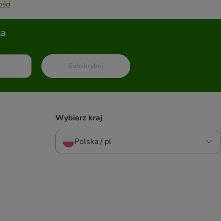
ości
la
Subskrybuj
Wybierz kraj
Polska / pl