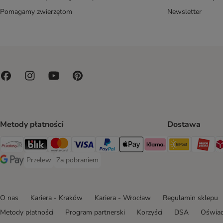
Pomagamy zwierzętom
Newsletter
Metody płatności
Dostawa
Paczkoma
OR
Przelewy24 Payment Method
Blik Payment Method
MasterCard Payment Method
Visa Payment Method
PayPal Payment Method
Apple Pay Payment Method
Klarna Payment Method
Przelew
Za pobraniem
Przelew Payment Method
Za pobraniem Payment Method
Google Pay Payment Method
O nas
Kariera - Kraków
Kariera - Wrocław
Regulamin sklepu
Metody płatności
Program partnerski
Korzyści
DSA
Oświad