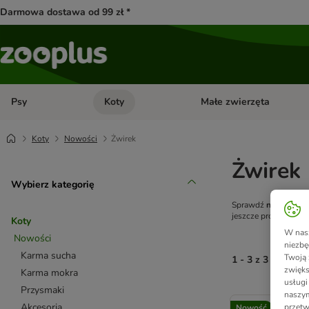
Darmowa dostawa od 99 zł *
Psy
Koty
Małe zwierzęta
Otwórz menu kategorii: Psy
Otwórz menu kategorii: Kot
Koty
Nowości
Żwirek
Żwirek
Wybierz kategorię
Sprawdź
nowości
dl
jeszcze prostsze!
Koty
W nasz
Nowości
niezbę
Karma sucha
Twoją 
1 - 3 z 3 wynikó
zwięks
Karma mokra
usługi
Przysmaki
product items ha
naszym
Akcesoria
przetw
Nowość