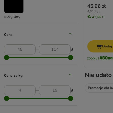
45,96 zł
4,60 zł / l
43,66 zł
lucky kitty
Cena
Dodaj
―
zł
Nie udało
Cena za kg
Promocje dla k
―
zł