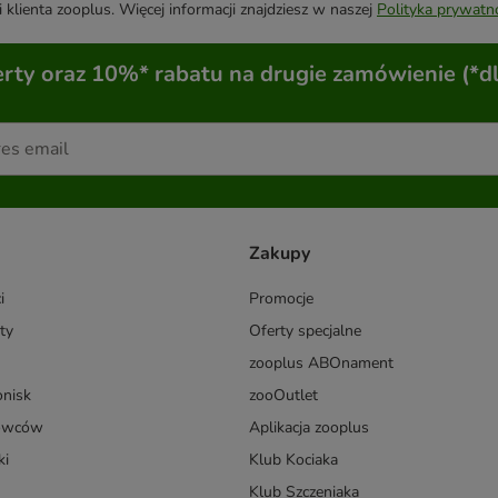
 klienta zooplus. Więcej informacji znajdziesz w naszej
Polityka prywatn
ty oraz 10%* rabatu na drugie zamówienie (*d
Zakupy
i
Promocje
ty
Oferty specjalne
zooplus ABOnament
onisk
zooOutlet
dowców
Aplikacja zooplus
ki
Klub Kociaka
Klub Szczeniaka