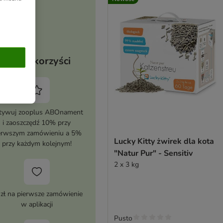
Twoje korzyści
tywuj zooplus ABOnament
i zaoszczędź 10% przy
erwszym zamówieniu a 5%
Lucky Kitty żwirek dla kota
przy każdym kolejnym!
"Natur Pur" - Sensitiv
2 x 3 kg
 zł na pierwsze zamówienie
w aplikacji
Pusto