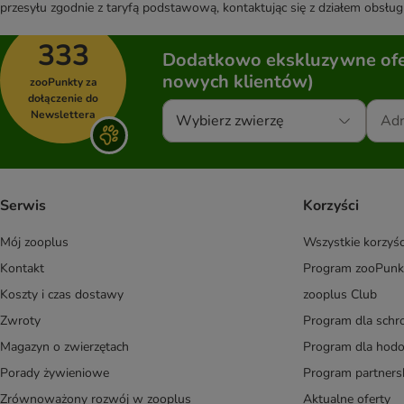
przesyłu zgodnie z taryfą podstawową, kontaktując się z działem obsługi
333
Dodatkowo ekskluzywne ofer
nowych klientów)
zooPunkty za
dołączenie do
Newslettera
Wybierz zwierzę
Serwis
Korzyści
Mój zooplus
Wszystkie korzyśc
Kontakt
Program zooPunk
Koszty i czas dostawy
zooplus Club
Zwroty
Program dla schr
Magazyn o zwierzętach
Program dla ho
Porady żywieniowe
Program partners
Zrównoważony rozwój w zooplus
Aktualne oferty