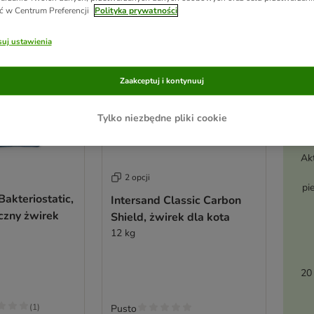
ć w Centrum Preferencji
Polityka prywatności
uj ustawienia
Zaakceptuj i kontynuuj
Tylko niezbędne pliki cookie
Ak
2 opcji
pi
akteriostatic,
Intersand Classic Carbon
czny żwirek
Shield, żwirek dla kota
12 kg
20
(
1
)
Pusto