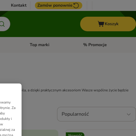
Kontakt
Zamów ponownie
Koszyk
Top marki
% Promocje
yka
u kategorii: Ptaki
Otwórz menu kategorii: Konie
Otwórz menu kategorii: Top m
Twojego pupila, a dzięki praktycznym akcesoriom Wasze wspólne życie będzie
Używamy
trynie. Za
aby
Popularność
dukty i
 w
ialnej za
ia można
Nowość