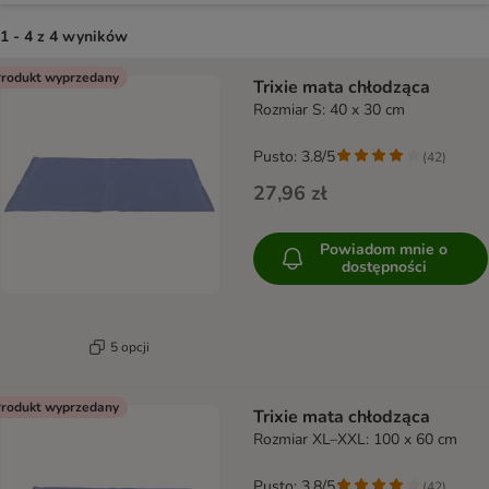
1 - 4 z 4 wyników
product items have been changed
rodukt wyprzedany
Trixie mata chłodząca
Rozmiar S: 40 x 30 cm
Pusto: 3.8/5
(
42
)
27,96 zł
Powiadom mnie o
dostępności
5 opcji
rodukt wyprzedany
Trixie mata chłodząca
Rozmiar XL–XXL: 100 x 60 cm
Pusto: 3.8/5
(
42
)