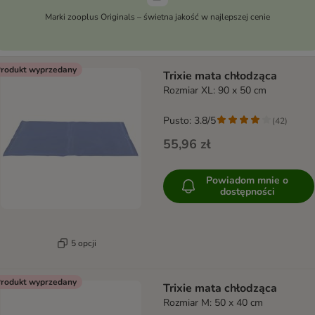
Marki zooplus Originals – świetna jakość w najlepszej cenie
rodukt wyprzedany
Trixie mata chłodząca
Rozmiar XL: 90 x 50 cm
Pusto: 3.8/5
(
42
)
55,96 zł
Powiadom mnie o
dostępności
5 opcji
rodukt wyprzedany
Trixie mata chłodząca
Rozmiar M: 50 x 40 cm