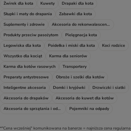
Żwirek dla kota
Kuwety
Drapaki dla kota
Słupki i maty do drapania
Zabawki dla kota
Suplementy i zdrowie
Akcesoria do rekonwalescencji
Produkty przeciw pasożytom
Pielęgnacja kota
Legowiska dla kota
Poidełka i miski dla kota
Koci rodzice
Wszystko dla kociąt
Karma dla seniorów
Karma dla kotów rasowych
Transportery
Preparaty antystresowe
Obroże i szelki dla kotów
Inteligentne akcesoria
Domki i kryjówki
Drzwiczki i siatki
Akcesoria do drapaków
Akcesoria do kuwet dla kotów
Akcesoria do sprzątania i odświeżacze
Pojemniki na odpady
*"Cena wcześniej" komunikowana na banerze = najniższa cena regularna