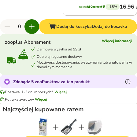
16,96 
-15%
Dodaj do koszyka
Dodaj do koszyka
Więcej informacji
zooplus Abonament
Darmowa wysyłka od 99 zł
Odbieraj regularne dostawy
Możliwość dostosowania, wstrzymania lub anulowania w
dowolnym momencie
Zdobądź 5 zooPunktów za ten produkt
Dostawa: 1-2 dni roboczych*.
Więcej
Polityka zwrotów
Więcej
Najczęściej kupowane razem