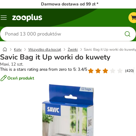
Darmowa dostawa od 99 zł *
Menu
Szukaj
produktów
Koty
Wszystko dla kociąt
Żwirki
Savic Bag it Up worki do kuwet
Savic Bag it Up worki do kuwety
Maxi, 12 szt.
This is a stars rating area from zero to 5: 3.4/5
(
420
)
Oceń produkt