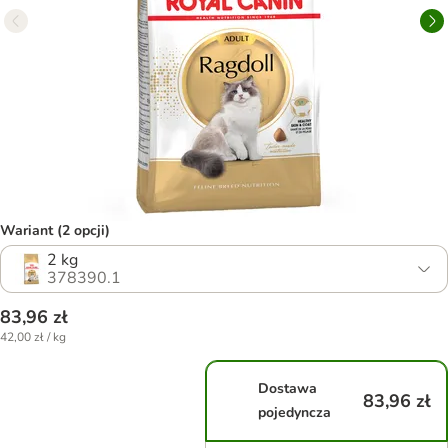
Wariant (2 opcji)
2 kg
378390.1
83,96 zł
42,00 zł / kg
Dostawa
83,96 zł
pojedyncza