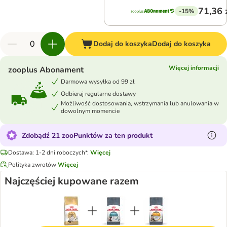
71,36 
-15%
Dodaj do koszyka
Dodaj do koszyka
Więcej informacji
zooplus Abonament
Darmowa wysyłka od 99 zł
Odbieraj regularne dostawy
Możliwość dostosowania, wstrzymania lub anulowania w
dowolnym momencie
Zdobądź 21 zooPunktów za ten produkt
Dostawa: 1-2 dni roboczych*.
Więcej
Polityka zwrotów
Więcej
Najczęściej kupowane razem