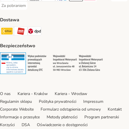
Za pobraniem
Za pobraniem Payment Method
Dostawa
Paczkomat® Shipping Method
ORLEN Paczka Shipping Method
DPD Shipping Method
Bezpieczeństwo
Security
Security
Security
Security
O nas
Kariera - Kraków
Kariera - Wrocław
Regulamin sklepu
Polityka prywatności
Impressum
Corporate Website
Formularz odstąpienia od umowy
Kontakt
Informacje o przesyłce
Metody płatności
Program partnerski
Korzyści
DSA
Oświadczenie o dostępności