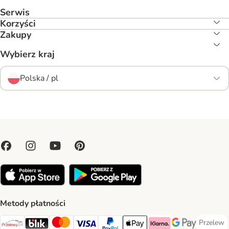
Serwis
Korzyści
Zakupy
Wybierz kraj
Polska / pl
Metody płatności
Przelew
Przelew 
Przelewy24 Payment Method
Blik Payment Method
MasterCard Payment Method
Visa Payment Method
PayPal Payment Method
Apple Pay Payment Method
Klarna Payment Method
Google Pay Paym