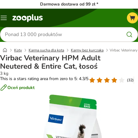
Darmowa dostawa od 99 zł *
Menu
Szukaj
produktów
Koty
Karma sucha dla kota
Karmy bez kurczaka
Virbac Veterinar
Virbac Veterinary HPM Adult
Neutered & Entire Cat, łosoś
3 kg
This is a stars rating area from zero to 5: 4.3/5
(
32
)
Oceń produkt