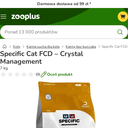
Darmowa dostawa od 99 zł *
Menu
Szukaj
produktów
Koty
Karma sucha dla kota
Karmy bez kurczaka
Specific Cat FCD
Specific Cat FCD – Crystal
Management
7 kg
Oceń produkt
(
0
)