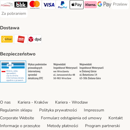
Przelew
Przelew 
Przelewy24 Payment Method
Blik Payment Method
MasterCard Payment Method
Visa Payment Method
PayPal Payment Method
Apple Pay Payment Method
Klarna Payment Method
Google Pay Paym
Za pobraniem
Za pobraniem Payment Method
Dostawa
Paczkomat® Shipping Method
ORLEN Paczka Shipping Method
DPD Shipping Method
Bezpieczeństwo
Security
Security
Security
Security
O nas
Kariera - Kraków
Kariera - Wrocław
Regulamin sklepu
Polityka prywatności
Impressum
Corporate Website
Formularz odstąpienia od umowy
Kontakt
Informacje o przesyłce
Metody płatności
Program partnerski