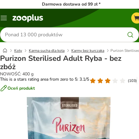
Darmowa dostawa od 99 zł *
Menu
Szukaj
produktów
Koty
Karma sucha dla kota
Karmy bez kurczaka
Purizon Sterilis
Purizon Sterilised Adult Ryba - bez
zbóż
NOWOŚĆ: 400 g
This is a stars rating area from zero to 5: 3.1/5
(
103
)
Oceń produkt