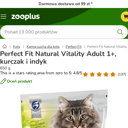
Darmowa dostawa od 99 zł *
Menu
Szukaj
produktów
Koty
Karma sucha dla kota
Perfect Fit
Perfect Fit Natural Vitality
Perfect Fit Natural Vitality Adult 1+,
kurczak i indyk
650 g
This is a stars rating area from zero to 5: 4.8/5
(
137
)
Oceń produkt