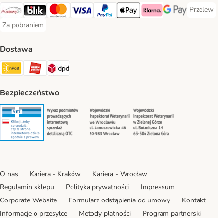
Przelew
Przelew 
Przelewy24 Payment Method
Blik Payment Method
MasterCard Payment Method
Visa Payment Method
PayPal Payment Method
Apple Pay Payment Method
Klarna Payment Method
Google Pay Paym
Za pobraniem
Za pobraniem Payment Method
Dostawa
Paczkomat® Shipping Method
ORLEN Paczka Shipping Method
DPD Shipping Method
Bezpieczeństwo
Security
Security
Security
Security
O nas
Kariera - Kraków
Kariera - Wrocław
Regulamin sklepu
Polityka prywatności
Impressum
Corporate Website
Formularz odstąpienia od umowy
Kontakt
Informacje o przesyłce
Metody płatności
Program partnerski