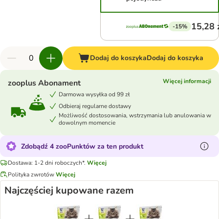
15,28 
-15%
Dodaj do koszyka
Dodaj do koszyka
Więcej informacji
zooplus Abonament
Darmowa wysyłka od 99 zł
Odbieraj regularne dostawy
Możliwość dostosowania, wstrzymania lub anulowania w
dowolnym momencie
Zdobądź 4 zooPunktów za ten produkt
Dostawa: 1-2 dni roboczych*.
Więcej
Polityka zwrotów
Więcej
Najczęściej kupowane razem