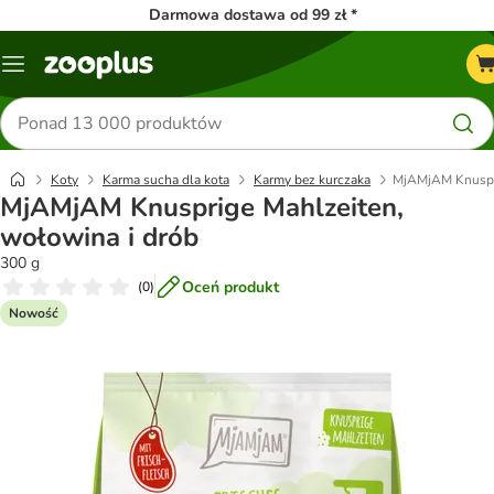
Darmowa dostawa od 99 zł *
Menu
Szukaj
produktów
Koty
Karma sucha dla kota
Karmy bez kurczaka
MjAMjAM Knuspri
MjAMjAM Knusprige Mahlzeiten,
wołowina i drób
300 g
Oceń produkt
(
0
)
Nowość