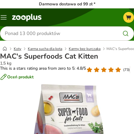
Darmowa dostawa od 99 zł *
Menu
Szukaj
produktów
Koty
Karma sucha dla kota
Karmy bez kurczaka
MAC's Superfood
MAC's Superfoods Cat Kitten
1,5 kg
This is a stars rating area from zero to 5: 4.8/5
(
73
)
Oceń produkt