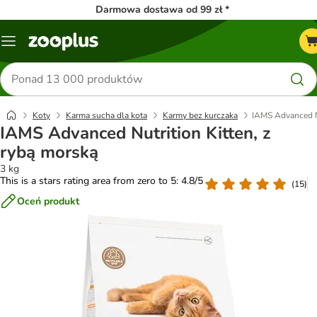
Darmowa dostawa od 99 zł *
Menu
Szukaj
produktów
Koty
Karma sucha dla kota
Karmy bez kurczaka
IAMS Advanced Nu
IAMS Advanced Nutrition Kitten, z
rybą morską
3 kg
This is a stars rating area from zero to 5: 4.8/5
(
15
)
Oceń produkt