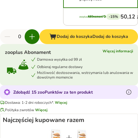
50,12 
-15%
Dodaj do koszyka
Dodaj do koszyka
Więcej informacji
zooplus Abonament
Darmowa wysyłka od 99 zł
Odbieraj regularne dostawy
Możliwość dostosowania, wstrzymania lub anulowania w
dowolnym momencie
Zdobądź 15 zooPunktów za ten produkt
Dostawa: 1-2 dni roboczych*.
Więcej
Polityka zwrotów
Więcej
Najczęściej kupowane razem