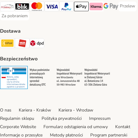
Przelew
Przelew 
Przelewy24 Payment Method
Blik Payment Method
MasterCard Payment Method
Visa Payment Method
PayPal Payment Method
Apple Pay Payment Method
Klarna Payment Method
Google Pay Paym
Za pobraniem
Za pobraniem Payment Method
Dostawa
Paczkomat® Shipping Method
ORLEN Paczka Shipping Method
DPD Shipping Method
Bezpieczeństwo
Security
Security
Security
Security
O nas
Kariera - Kraków
Kariera - Wrocław
Regulamin sklepu
Polityka prywatności
Impressum
Corporate Website
Formularz odstąpienia od umowy
Kontakt
Informacje o przesyłce
Metody płatności
Program partnerski