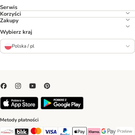
Serwis
Korzyści
Zakupy
Wybierz kraj
Polska / pl
Metody płatności
Przelew
Przelew 
Przelewy24 Payment Method
Blik Payment Method
MasterCard Payment Method
Visa Payment Method
PayPal Payment Method
Apple Pay Payment Method
Klarna Payment Method
Google Pay Paym