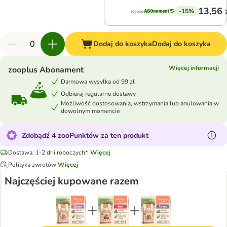
13,56 
-15%
Dodaj do koszyka
Dodaj do koszyka
Więcej informacji
zooplus Abonament
Darmowa wysyłka od 99 zł
Odbieraj regularne dostawy
Możliwość dostosowania, wstrzymania lub anulowania w
dowolnym momencie
Zdobądź 4 zooPunktów za ten produkt
Dostawa: 1-2 dni roboczych*.
Więcej
Polityka zwrotów
Więcej
Najczęściej kupowane razem