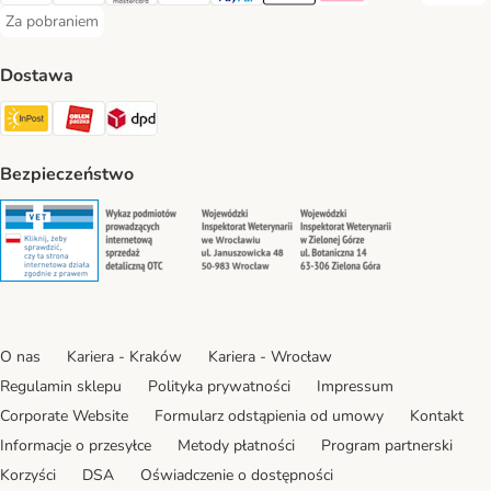
Za pobraniem
Za pobraniem Payment Method
Dostawa
Paczkomat® Shipping Method
ORLEN Paczka Shipping Method
DPD Shipping Method
Bezpieczeństwo
Security
Security
Security
Security
O nas
Kariera - Kraków
Kariera - Wrocław
Regulamin sklepu
Polityka prywatności
Impressum
Corporate Website
Formularz odstąpienia od umowy
Kontakt
Informacje o przesyłce
Metody płatności
Program partnerski
Korzyści
DSA
Oświadczenie o dostępności