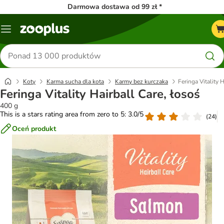
Darmowa dostawa od 99 zł *
Menu
Szukaj
produktów
Koty
Karma sucha dla kota
Karmy bez kurczaka
Feringa Vitality 
Feringa Vitality Hairball Care, łosoś
400 g
This is a stars rating area from zero to 5: 3.0/5
(
24
)
Oceń produkt