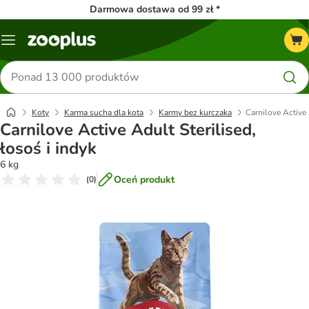
Darmowa dostawa od 99 zł *
Menu
Szukaj
produktów
Koty
Karma sucha dla kota
Karmy bez kurczaka
Carnilove Active 
Carnilove Active Adult Sterilised,
łosoś i indyk
6 kg
Oceń produkt
(
0
)