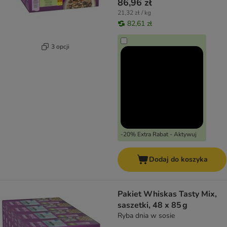
86,96 zł
21,32 zł / kg
82,61 zł
3 opcji
-20% Extra Rabat - Aktywuj
Dodaj do koszyka
Pakiet Whiskas Tasty Mix,
saszetki, 48 x 85 g
Ryba dnia w sosie