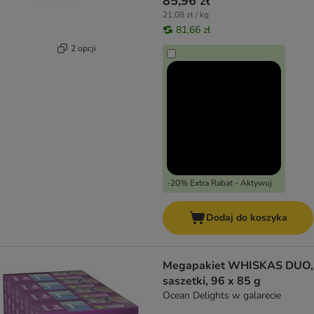
85,96 zł
21,08 zł / kg
81,66 zł
2 opcji
-20% Extra Rabat - Aktywuj
Dodaj do koszyka
Megapakiet WHISKAS DUO,
saszetki, 96 x 85 g
Ocean Delights w galarecie