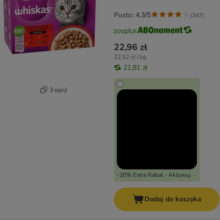
Pusto: 4.3/5
(
347
)
22,96 zł
22,52 zł / kg
21,81 zł
3 opcji
-20% Extra Rabat - Aktywuj
Dodaj do koszyka