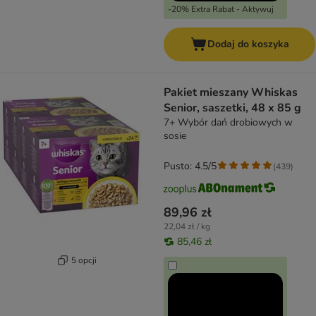
-20% Extra Rabat - Aktywuj
Dodaj do koszyka
Pakiet mieszany Whiskas
Senior, saszetki, 48 x 85 g
7+ Wybór dań drobiowych w
sosie
Pusto: 4.5/5
(
439
)
89,96 zł
22,04 zł / kg
85,46 zł
5 opcji