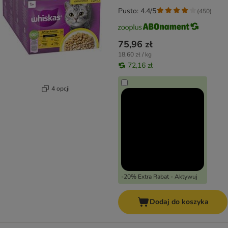
Pusto: 4.4/5
(
450
)
75,96 zł
18,60 zł / kg
72,16 zł
4 opcji
-20% Extra Rabat - Aktywuj
Dodaj do koszyka