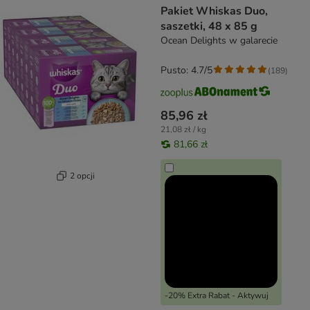
Pakiet Whiskas Duo,
saszetki, 48 x 85 g
Ocean Delights w galarecie
Pusto: 4.7/5
(
189
)
85,96 zł
21,08 zł / kg
81,66 zł
2 opcji
-20% Extra Rabat - Aktywuj