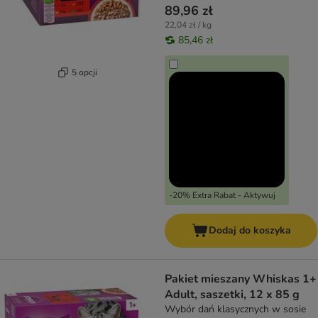
89,96 zł
22,04 zł / kg
85,46 zł
5 opcji
-20% Extra Rabat - Aktywuj
Dodaj do koszyka
Pakiet mieszany Whiskas 1+
Adult, saszetki, 12 x 85 g
Wybór dań klasycznych w sosie