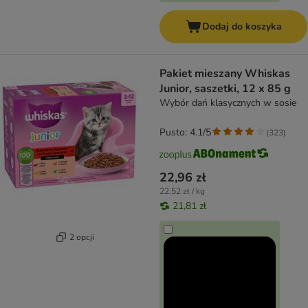
Dodaj do koszyka
Pakiet mieszany Whiskas
Junior, saszetki, 12 x 85 g
Wybór dań klasycznych w sosie
Pusto: 4.1/5
(
323
)
22,96 zł
22,52 zł / kg
21,81 zł
2 opcji