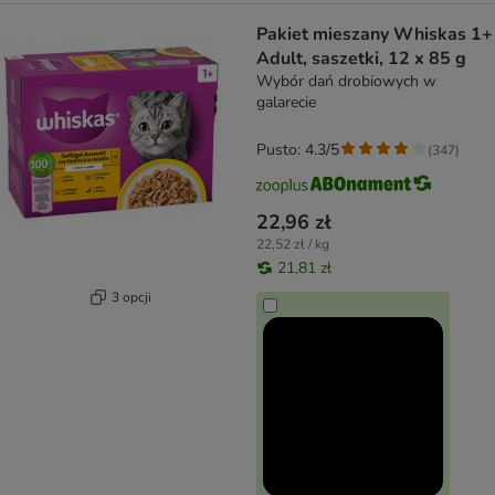
Pakiet mieszany Whiskas 1+
Adult, saszetki, 12 x 85 g
Wybór dań drobiowych w
galarecie
Pusto: 4.3/5
(
347
)
22,96 zł
22,52 zł / kg
21,81 zł
3 opcji