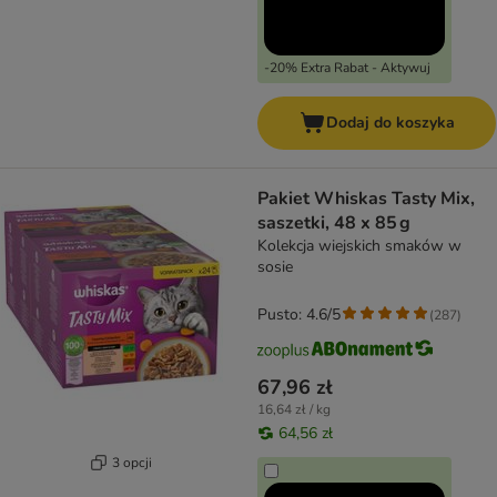
-20% Extra Rabat - Aktywuj
Dodaj do koszyka
Pakiet Whiskas Tasty Mix,
saszetki, 48 x 85 g
Kolekcja wiejskich smaków w
sosie
Pusto: 4.6/5
(
287
)
67,96 zł
16,64 zł / kg
64,56 zł
3 opcji