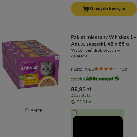
Dodaj do koszyka
Pakiet mieszany Whiskas 1+
Adult, saszetki, 48 x 85 g
Wybór dań drobiowych w
galarecie
Pusto: 4.4/5
(
450
)
86,96 zł
21,32 zł / kg
82,61 zł
4 opcji