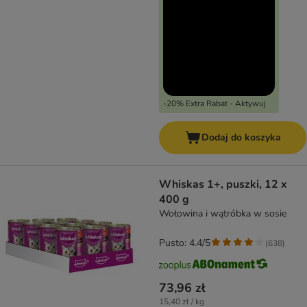
-20% Extra Rabat - Aktywuj
Dodaj do koszyka
Whiskas 1+, puszki, 12 x
400 g
Wołowina i wątróbka w sosie
Pusto: 4.4/5
(
638
)
73,96 zł
15,40 zł / kg