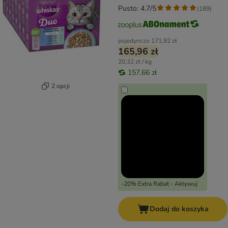
Pusto: 4.7/5
(
189
)
pojedynczo
171,92 zł
165,96 zł
20,32 zł / kg
157,66 zł
2 opcji
-20% Extra Rabat - Aktywuj
Dodaj do koszyka