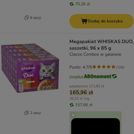
70,26 zł
6 opcji
Dodaj do koszyka
Megapakiet WHISKAS DUO,
saszetki, 96 x 85 g
Classic Combos w galarecie
Pusto: 4.7/5
(
189
)
pojedynczo
171,92 zł
165,96 zł
20,32 zł / kg
157,66 zł
2 opcji