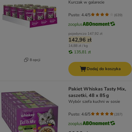
Kurczak w galarecie
Pusto: 4.4/5
(
639
)
pojedynczo
147,92 zł
142,96 zł
14,88 zł / kg
135,81 zł
8 opcji
Dodaj do koszyka
Pakiet Whiskas Tasty Mix,
saszetki, 48 x 85 g
Wybór szefa kuchni w sosie
Pusto: 4.6/5
(
287
)