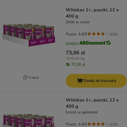
product items have been changed
Whiskas 1+, puszki, 12 x
400 g
Drób w sosie
Pusto: 4.4/5
(
638
)
73,96 zł
15,40 zł / kg
70,26 zł
6 opcji
Dodaj do koszyka
Whiskas 1+, puszki, 12 x
400 g
Łosoś w galarecie
Pusto: 4.4/5
(
638
)