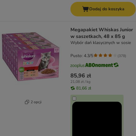
Dodaj do koszyka
Megapakiet Whiskas Junior
w saszetkach, 48 x 85 g
Wybór dań klasycznych w sosie
Pusto: 4.3/5
(
378
)
85,96 zł
21,08 zł / kg
81,66 zł
2 opcji