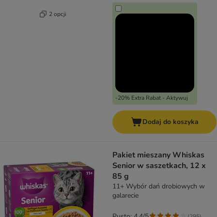
2 opcji
-20% Extra Rabat - Aktywuj
Dodaj do koszyka
Pakiet mieszany Whiskas
Senior w saszetkach, 12 x
85 g
11+ Wybór dań drobiowych w
galarecie
Pusto: 4.4/5
(
295
)