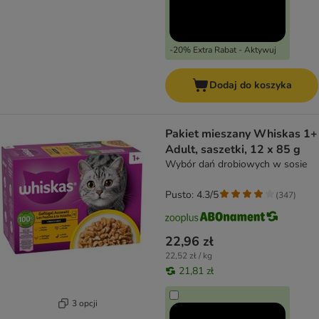
-20% Extra Rabat - Aktywuj
Dodaj do koszyka
Pakiet mieszany Whiskas 1+
Adult, saszetki, 12 x 85 g
Wybór dań drobiowych w sosie
Pusto: 4.3/5
(
347
)
22,96 zł
22,52 zł / kg
21,81 zł
3 opcji