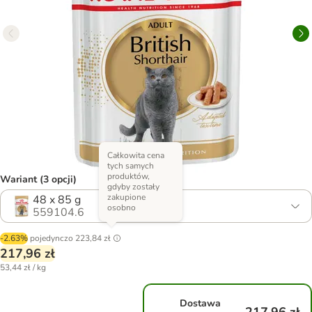
Całkowita cena
tych samych
produktów,
Wariant (3 opcji)
gdyby zostały
zakupione
48 x 85 g
osobno
559104.6
-2.63%
pojedynczo
223,84 zł
217,96 zł
53,44 zł / kg
Dostawa