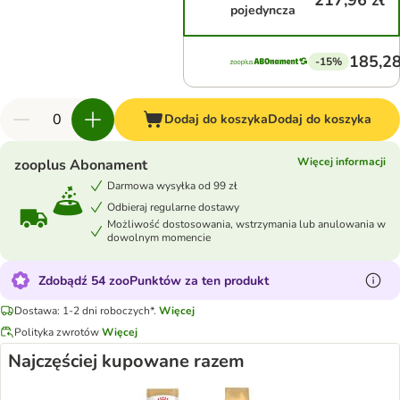
217,96 zł
pojedyncza
185,28
-15%
Dodaj do koszyka
Dodaj do koszyka
Więcej informacji
zooplus Abonament
Darmowa wysyłka od 99 zł
Odbieraj regularne dostawy
Możliwość dostosowania, wstrzymania lub anulowania w
dowolnym momencie
Zdobądź 54 zooPunktów za ten produkt
Dostawa: 1-2 dni roboczych*.
Więcej
Polityka zwrotów
Więcej
Najczęściej kupowane razem