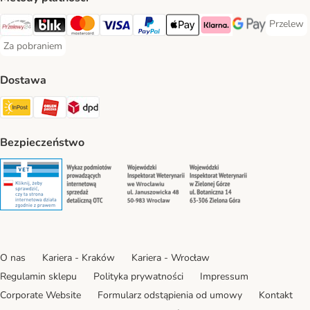
Przelew
Przelew 
Przelewy24 Payment Method
Blik Payment Method
MasterCard Payment Method
Visa Payment Method
PayPal Payment Method
Apple Pay Payment Method
Klarna Payment Method
Google Pay Paym
Za pobraniem
Za pobraniem Payment Method
Dostawa
Paczkomat® Shipping Method
ORLEN Paczka Shipping Method
DPD Shipping Method
Bezpieczeństwo
Security
Security
Security
Security
O nas
Kariera - Kraków
Kariera - Wrocław
Regulamin sklepu
Polityka prywatności
Impressum
Corporate Website
Formularz odstąpienia od umowy
Kontakt