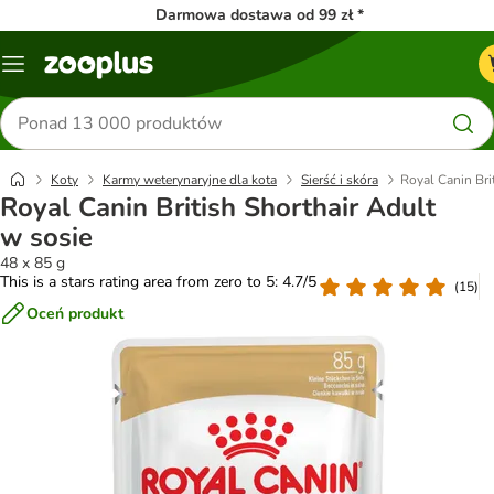
Darmowa dostawa od 99 zł *
Menu
Szukaj
produktów
Koty
Karmy weterynaryjne dla kota
Sierść i skóra
Royal Canin Bri
Royal Canin British Shorthair Adult
w sosie
48 x 85 g
This is a stars rating area from zero to 5: 4.7/5
(
15
)
Oceń produkt