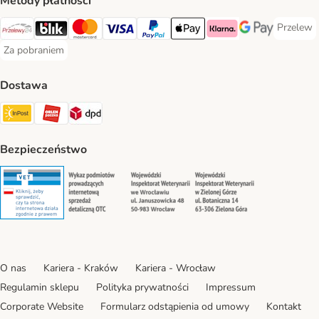
Metody płatności
Przelew
Przelew 
Przelewy24 Payment Method
Blik Payment Method
MasterCard Payment Method
Visa Payment Method
PayPal Payment Method
Apple Pay Payment Method
Klarna Payment Method
Google Pay Paym
Za pobraniem
Za pobraniem Payment Method
Dostawa
Paczkomat® Shipping Method
ORLEN Paczka Shipping Method
DPD Shipping Method
Bezpieczeństwo
Security
Security
Security
Security
O nas
Kariera - Kraków
Kariera - Wrocław
Regulamin sklepu
Polityka prywatności
Impressum
Corporate Website
Formularz odstąpienia od umowy
Kontakt