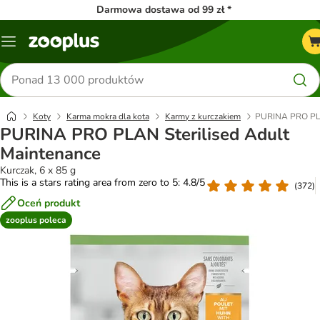
Darmowa dostawa od 99 zł *
Menu
Szukaj
produktów
Koty
Karma mokra dla kota
Karmy z kurczakiem
PURINA PRO PLA
PURINA PRO PLAN Sterilised Adult
Maintenance
Kurczak, 6 x 85 g
This is a stars rating area from zero to 5: 4.8/5
(
372
)
Oceń produkt
zooplus poleca