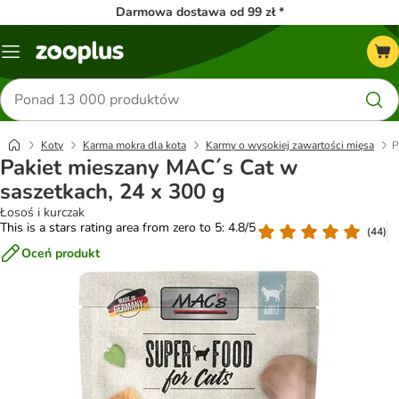
Darmowa dostawa od 99 zł *
Menu
Szukaj
produktów
Koty
Karma mokra dla kota
Karmy o wysokiej zawartości mięsa
P
Pakiet mieszany MAC´s Cat w
saszetkach, 24 x 300 g
Łosoś i kurczak
This is a stars rating area from zero to 5: 4.8/5
(
44
)
Oceń produkt