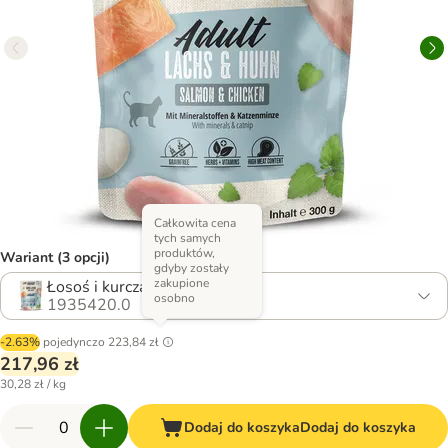
Całkowita cena
tych samych
produktów,
Wariant (3 opcji)
gdyby zostały
zakupione
Łosoś i kurczak
osobno
1935420.0
-2.63%
pojedynczo
223,84 zł
217,96 zł
30,28 zł / kg
Dodaj do koszyka
Dodaj do koszyka