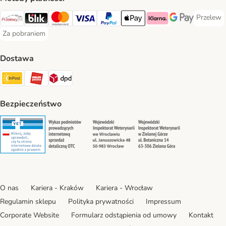
Przelew
Przelew 
Przelewy24 Payment Method
Blik Payment Method
MasterCard Payment Method
Visa Payment Method
PayPal Payment Method
Apple Pay Payment Method
Klarna Payment Method
Google Pay Paym
Za pobraniem
Za pobraniem Payment Method
Dostawa
Paczkomat® Shipping Method
ORLEN Paczka Shipping Method
DPD Shipping Method
Bezpieczeństwo
Security
Security
Security
Security
O nas
Kariera - Kraków
Kariera - Wrocław
Regulamin sklepu
Polityka prywatności
Impressum
Corporate Website
Formularz odstąpienia od umowy
Kontakt