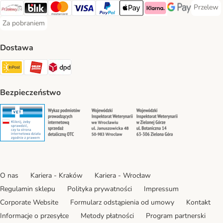
Przelew
Przelew 
Przelewy24 Payment Method
Blik Payment Method
MasterCard Payment Method
Visa Payment Method
PayPal Payment Method
Apple Pay Payment Method
Klarna Payment Method
Google Pay Paym
Za pobraniem
Za pobraniem Payment Method
Dostawa
Paczkomat® Shipping Method
ORLEN Paczka Shipping Method
DPD Shipping Method
Bezpieczeństwo
Security
Security
Security
Security
O nas
Kariera - Kraków
Kariera - Wrocław
Regulamin sklepu
Polityka prywatności
Impressum
Corporate Website
Formularz odstąpienia od umowy
Kontakt
Informacje o przesyłce
Metody płatności
Program partnerski