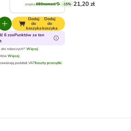
21,20 zł
-15%
Dodaj
Dodaj
do
do
koszyka
koszyka
ź 6 zooPunktów za ten
t
 dni roboczych*.
Więcej
otów
Więcej
zawierają podatek VAT
Koszty przesyłki
.