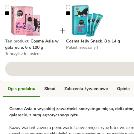
Cosma Asia w galarecie, 6 x 100 g
Cosma Jelly Snack, 8 x 14 g
Ten produkt
:
Cosma Asia w
Cosma Jelly Snack, 8 x 14 g
galarecie, 6 x 100 g
Pakiet mieszany I
Tuńczyk z łososiem
Opis produktu
Skład
Zalecenia żywieniowe
Opinie
Cosma Asia o wysokiej zawartości soczystego mięsa, delikatn
galarecie, z nutą egzotycznego ryżu.
Każdy wariant zawiera pełnowartościowe mięso, rybę lub owoce m
wyselekcjonowanych składników karma zachowuje wszystkie ważne