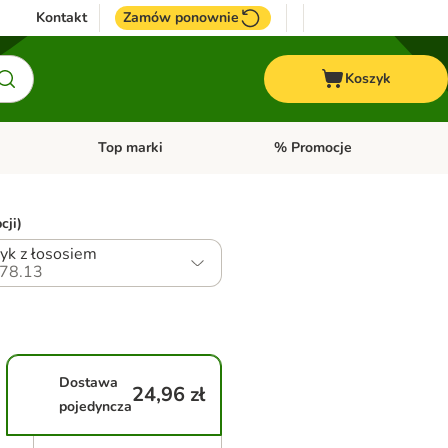
Kontakt
Zamów ponownie
Koszyk
Top marki
% Promocje
yka
u kategorii: Ptaki
Otwórz menu kategorii: Konie
Otwórz menu kategorii: Top m
cji)
yk z łososiem
78.13
Dostawa
24,96 zł
pojedyncza