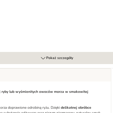
Pokaż szczegóły
ej ryby lub wyśmienitych owoców morza w smakowitej
orza doprawione odrobiną ryżu. Dzięki
delikatnej obróbce
 substancje odżywcze oraz niczym niezmącony, naturalny smak.