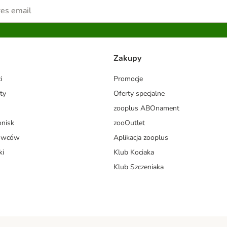
Zakupy
i
Promocje
ty
Oferty specjalne
zooplus ABOnament
onisk
zooOutlet
dowców
Aplikacja zooplus
ki
Klub Kociaka
Klub Szczeniaka