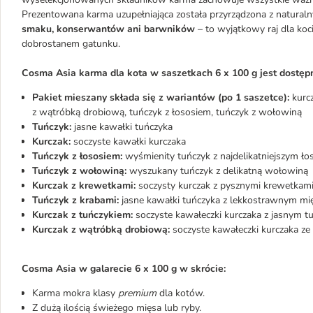
Prezentowana karma uzupełniająca została przyrządzona z naturaln
smaku, konserwantów ani barwników
– to wyjątkowy raj dla koc
dobrostanem gatunku.
Cosma Asia karma dla kota w saszetkach 6 x 100 g jest dostę
Pakiet mieszany składa się z wariantów (po 1 saszetce):
kurcz
z wątróbką drobiową, tuńczyk z łososiem, tuńczyk z wołowiną
Tuńczyk:
jasne kawałki tuńczyka
Kurczak:
soczyste kawałki kurczaka
Tuńczyk z łososiem:
wyśmienity tuńczyk z najdelikatniejszym ł
Tuńczyk z wołowiną:
wyszukany tuńczyk z delikatną wołowiną
Kurczak z krewetkami:
soczysty kurczak z pysznymi krewetkam
Tuńczyk z krabami:
jasne kawałki tuńczyka z lekkostrawnym m
Kurczak z tuńczykiem:
soczyste kawałeczki kurczaka z jasnym t
Kurczak z wątróbką drobiową:
soczyste kawałeczki kurczaka z
Cosma Asia w galarecie 6 x 100 g w skrócie:
Karma mokra klasy
premium
dla kotów.
Z dużą ilością świeżego mięsa lub ryby.