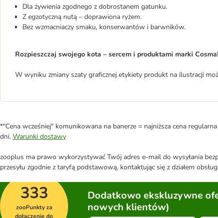
Dla żywienia zgodnego z dobrostanem gatunku.
Z egzotyczną nutą – doprawiona ryżem.
Bez wzmacniaczy smaku, konserwantów i barwników.
Rozpieszczaj swojego kota – sercem i produktami marki Cosma
W wyniku zmiany szaty graficznej etykiety produkt na ilustracji 
*"Cena wcześniej" komunikowana na banerze = najniższa cena regularna 
dni.
Warunki dostawy
zooplus ma prawo wykorzystywać Twój adres e-mail do wysyłania bezpo
przesyłu zgodnie z taryfą podstawową, kontaktując się z działem obsługi
333
Dodatkowo ekskluzywne ofer
nowych klientów)
zooPunkty za
dołączenie do