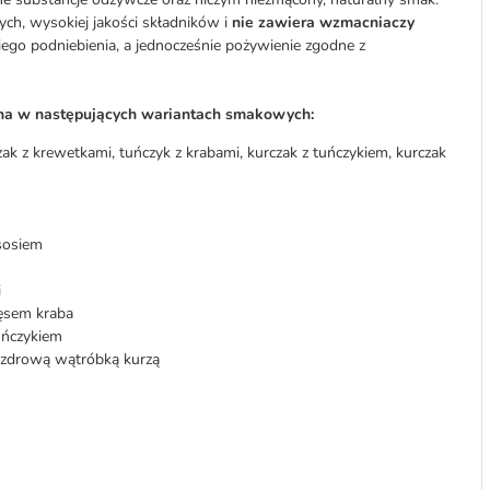
ych, wysokiej jakości składników i
nie zawiera wzmacniaczy
iego podniebienia, a jednocześnie pożywienie zgodne z
pna w następujących wariantach smakowych:
ak z krewetkami, tuńczyk z krabami, kurczak z tuńczykiem, kurczak
ososiem
i
ięsem kraba
uńczykiem
e zdrową wątróbką kurzą