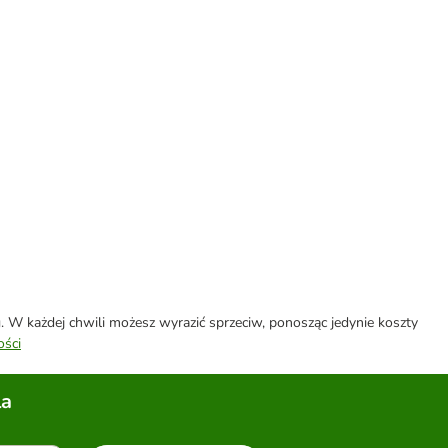
W każdej chwili możesz wyrazić sprzeciw, ponosząc jedynie koszty
ości
la