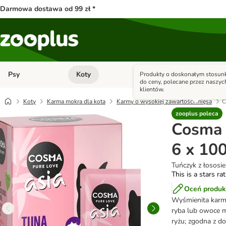
Darmowa dostawa od 99 zł *
Psy
Koty
Małe zwierzęta
Produkty o doskonałym stosunk
Otwórz menu kategorii: Psy
Otwórz menu kategorii: Kot
do ceny, polecane przez naszyc
klientów.
Koty
Karma mokra dla kota
Karmy o wysokiej zawartości mięsa
C
zooplus poleca
Cosma 
6 x 100
Tuńczyk z łososi
This is a stars ra
Oceń produk
Wyśmienita kar
ryba lub owoce m
ryżu; zgodna z d