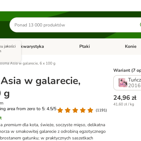
Szukaj
produktów
Akwarystyka
Ptaki
Konie
u jakości
y
Otwórz menu kategorii: Małe zwierzęta
Otwórz menu kategorii: Akwaryst
Otwórz men
h
osma Asia w galarecie, 6 x 100 g
Wariant (7 op
Asia w galarecie,
Tuńcz
2016
 g
24,96 zł
em
41,60 zł / kg
ting area from zero to 5: 4.5/5
(
1191
)
t
ma
premium
dla kota, świeże, soczyste mięso, delikatna
orza w smakowitej galarecie z odrobiną egzotycznego
obrostanem gatunku; w praktycznych saszetkach