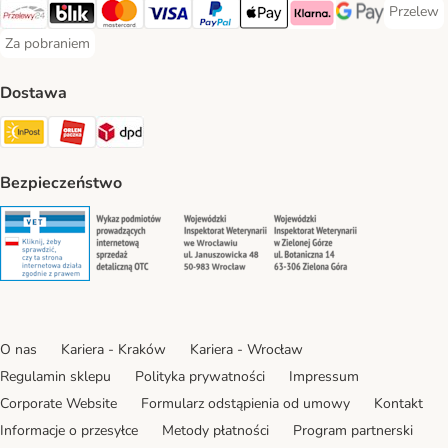
Przelew
Przelew 
Przelewy24 Payment Method
Blik Payment Method
MasterCard Payment Method
Visa Payment Method
PayPal Payment Method
Apple Pay Payment Method
Klarna Payment Method
Google Pay Paym
Za pobraniem
Za pobraniem Payment Method
Dostawa
Paczkomat® Shipping Method
ORLEN Paczka Shipping Method
DPD Shipping Method
Bezpieczeństwo
Security
Security
Security
Security
O nas
Kariera - Kraków
Kariera - Wrocław
Regulamin sklepu
Polityka prywatności
Impressum
Corporate Website
Formularz odstąpienia od umowy
Kontakt
Informacje o przesyłce
Metody płatności
Program partnerski