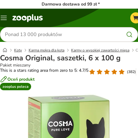
Darmowa dostawa od 99 zł *
Menu
Szukaj
produktów
Koty
Karma mokra dla kota
Karmy o wysokiej zawartości mięsa
C
Cosma Original, saszetki, 6 x 100 g
Pakiet mieszany
This is a stars rating area from zero to 5: 4.7/5
(
382
)
Oceń produkt
zooplus poleca