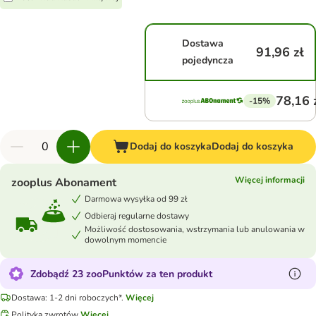
Dostawa
91,96 zł
pojedyncza
78,16 
-15%
Dodaj do koszyka
Dodaj do koszyka
Więcej informacji
zooplus Abonament
Darmowa wysyłka od 99 zł
Odbieraj regularne dostawy
Możliwość dostosowania, wstrzymania lub anulowania w
dowolnym momencie
Zdobądź 23 zooPunktów za ten produkt
Dostawa: 1-2 dni roboczych*.
Więcej
Polityka zwrotów
Więcej