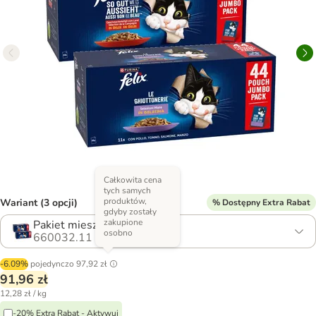
Całkowita cena
tych samych
produktów,
Wariant (3 opcji)
% Dostępny Extra Rabat
gdyby zostały
zakupione
Pakiet mieszany
osobno
660032.11
-6.09%
pojedynczo
97,92 zł
91,96 zł
12,28 zł / kg
-20% Extra Rabat - Aktywuj