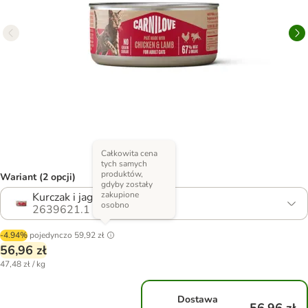
Całkowita cena
tych samych
produktów,
Wariant (2 opcji)
gdyby zostały
zakupione
Kurczak i jagnięcina
osobno
2639621.1
-4.94%
pojedynczo
59,92 zł
56,96 zł
47,48 zł / kg
Dostawa