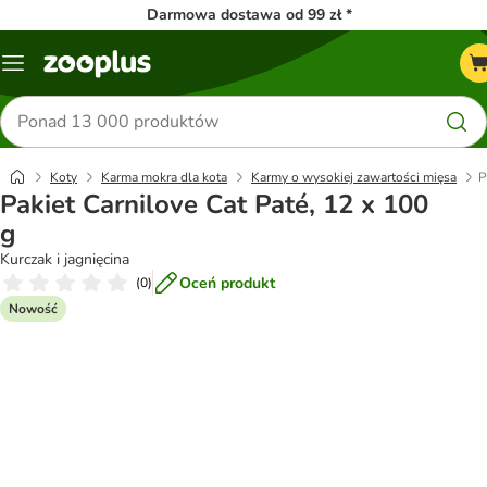
Darmowa dostawa od 99 zł *
Menu
Szukaj
produktów
Koty
Karma mokra dla kota
Karmy o wysokiej zawartości mięsa
P
Pakiet Carnilove Cat Paté, 12 x 100
g
Kurczak i jagnięcina
Oceń produkt
(
0
)
Nowość