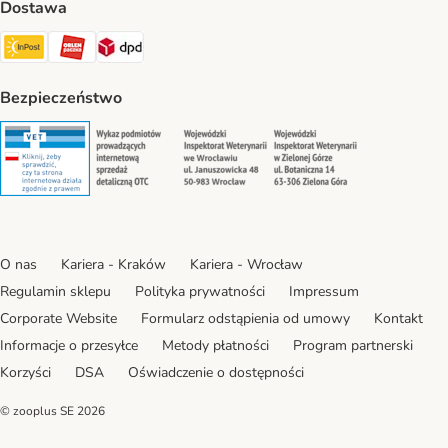
Dostawa
Paczkomat® Shipping Method
ORLEN Paczka Shipping Method
DPD Shipping Method
Bezpieczeństwo
Security
Security
Security
Security
O nas
Kariera - Kraków
Kariera - Wrocław
Regulamin sklepu
Polityka prywatności
Impressum
Corporate Website
Formularz odstąpienia od umowy
Kontakt
Informacje o przesyłce
Metody płatności
Program partnerski
Korzyści
DSA
Oświadczenie o dostępności
© zooplus SE
2026