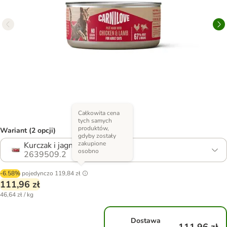
Całkowita cena
tych samych
produktów,
Wariant (2 opcji)
gdyby zostały
zakupione
Kurczak i jagnięcina
osobno
2639509.2
-6.58%
pojedynczo
119,84 zł
111,96 zł
46,64 zł / kg
Dostawa