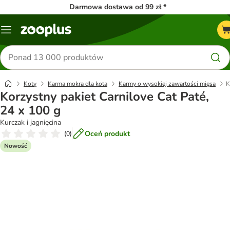
Darmowa dostawa od 99 zł *
Menu
Szukaj
produktów
Koty
Karma mokra dla kota
Karmy o wysokiej zawartości mięsa
K
Korzystny pakiet Carnilove Cat Paté,
24 x 100 g
Kurczak i jagnięcina
Oceń produkt
(
0
)
Nowość