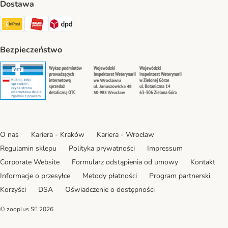
Dostawa
Paczkomat® Shipping Method
ORLEN Paczka Shipping Method
DPD Shipping Method
Bezpieczeństwo
Security
Security
Security
Security
O nas
Kariera - Kraków
Kariera - Wrocław
Regulamin sklepu
Polityka prywatności
Impressum
Corporate Website
Formularz odstąpienia od umowy
Kontakt
Informacje o przesyłce
Metody płatności
Program partnerski
Korzyści
DSA
Oświadczenie o dostępności
© zooplus SE
2026