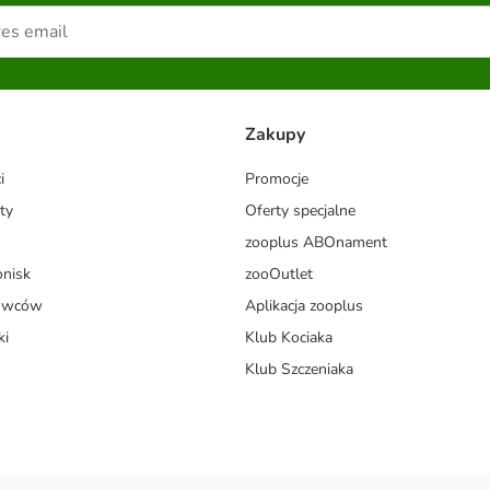
Zakupy
i
Promocje
ty
Oferty specjalne
zooplus ABOnament
onisk
zooOutlet
dowców
Aplikacja zooplus
ki
Klub Kociaka
Klub Szczeniaka