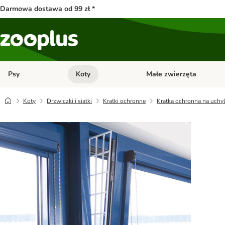
Darmowa dostawa od 99 zł *
Psy
Koty
Małe zwierzęta
Otwórz menu kategorii: Psy
Otwórz menu kategorii: Kot
Koty
Drzwiczki i siatki
Kratki ochronne
Kratka ochronna na uchyl