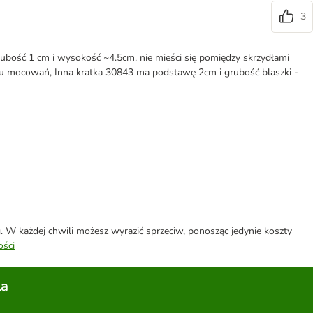
3
rubość 1 cm i wysokość ~4.5cm, nie mieści się pomiędzy skrzydłami
żu mocowań, Inna kratka 30843 ma podstawę 2cm i grubość blaszki -
W każdej chwili możesz wyrazić sprzeciw, ponosząc jedynie koszty
ości
la