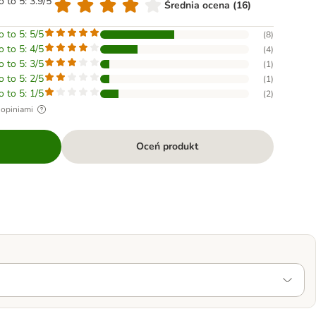
o to 5: 3.9/5
Średnia ocena (16)
o to 5: 5/5
(
8
)
o to 5: 4/5
(
4
)
o to 5: 3/5
(
1
)
o to 5: 2/5
(
1
)
o to 5: 1/5
(
2
)
 opiniami
Oceń produkt