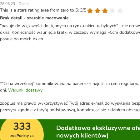
|
28.05.23
Daniel
This is a stars rating area from zero to 5: 3/5
Brak detali - szerokie mocowanie
"pasuje do większości dostępnych na rynku okien uchylnych" - nie do ws
okna. Konieczność wsunięcia kratki w zaczepy wymaga ~5cm dodatkowej
pasuje do moich okien
*"Cena wcześniej" komunikowana na banerze = najniższa cena regularna 
dni.
Warunki dostawy
zooplus ma prawo wykorzystywać Twój adres e-mail do wysyłania bezpo
przesyłu zgodnie z taryfą podstawową, kontaktując się z działem obsługi
333
Dodatkowo ekskluzywne ofer
nowych klientów)
zooPunkty za