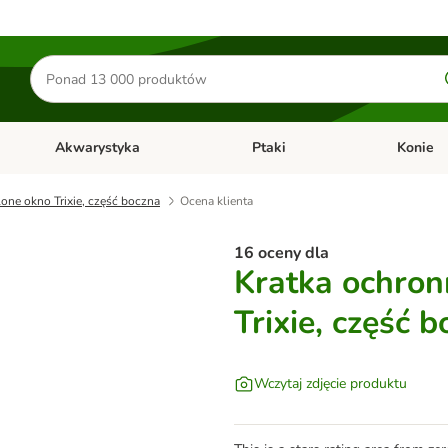
Szukaj
produktów
Akwarystyka
Ptaki
Konie
y
Otwórz menu kategorii: Małe zwierzęta
Otwórz menu kategorii: Akwaryst
Otwórz men
one okno Trixie, część boczna
Ocena klienta
16 oceny dla
Kratka ochron
Trixie, część 
Wczytaj zdjęcie produktu