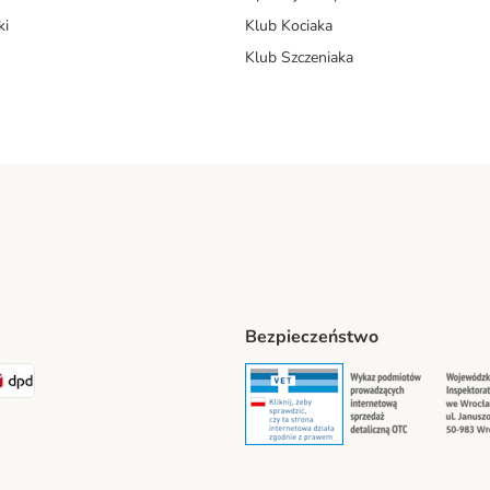
ki
Klub Kociaka
Klub Szczeniaka
Bezpieczeństwo
t® Shipping Method
LEN Paczka Shipping Method
DPD Shipping Method
Security
Securit