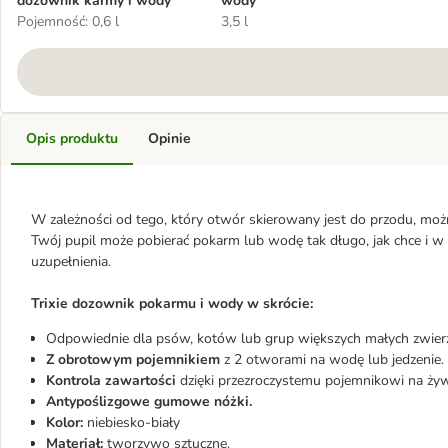
dozownik karmy i wody
wody
Pojemność: 0,6 l
3,5 l
Opis produktu
Opinie
W zależności od tego, który otwór skierowany jest do przodu, moż
Twój pupil może pobierać pokarm lub wodę tak długo, jak chce i 
uzupełnienia.
Trixie dozownik pokarmu i wody w skrócie:
Odpowiednie dla psów, kotów lub grup większych małych zwierząt
Z obrotowym pojemnikiem
z 2 otworami na wodę lub jedzenie.
Kontrola zawartości
dzięki przezroczystemu pojemnikowi na ży
Antypoślizgowe gumowe nóżki.
Kolor:
niebiesko-biały
Materiał:
tworzywo sztuczne.