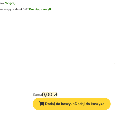
tów
Więcej
awierają podatek VAT
Koszty przesyłki
.
0,00 zł
Suma
Dodaj do koszyka
Dodaj do koszyka