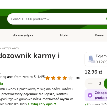
Szukaj
produktów
Akwarystyka
Ptaki
Konie
y
Otwórz menu kategorii: Małe zwierzęta
Otwórz menu kategorii: Akwaryst
Otwórz men
k karmy i wody
 dozownik karmy i
Pojemn
31269
12,96 zł
l
ating area from zero to 5: 4.4/5
(
58
)
kt
mu i wody z plastikową miską dla psów, kotów i
Zdobądź
,
przezroczysty pojemnik dla lepszej kontroli
produkt
typoślizgowe gumowe nóżki,
możliwość mycia w
or: niebiesko-biały
Czytaj cały opis ▼
Dostawa: 1-2 