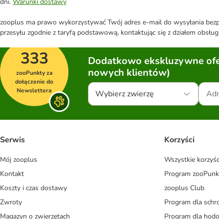
dni.
Warunki dostawy
zooplus ma prawo wykorzystywać Twój adres e-mail do wysyłania bezpo
przesyłu zgodnie z taryfą podstawową, kontaktując się z działem obsługi
333
Dodatkowo ekskluzywne ofer
nowych klientów)
zooPunkty za
dołączenie do
Newslettera
Wybierz zwierzę
Serwis
Korzyści
Mój zooplus
Wszystkie korzyśc
Kontakt
Program zooPunk
Koszty i czas dostawy
zooplus Club
Zwroty
Program dla schr
Magazyn o zwierzętach
Program dla ho