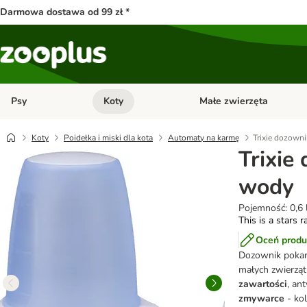
Darmowa dostawa od 99 zł *
Psy
Koty
Małe zwierzęta
Otwórz menu kategorii: Psy
Otwórz menu kategorii: Kot
Koty
Poidełka i miski dla kota
Automaty na karmę
Trixie dozowni
Trixie
wody
Pojemność: 0,6 
This is a stars r
Oceń produ
Dozownik pokar
małych zwierząt
zawartości
, an
zmywarce
- kol