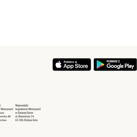
y
Security
Security