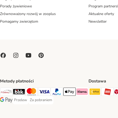
Porady żywieniowe
Program partners
Zrównoważony rozwój w zooplus
Aktualne oferty
Pomagamy zwierzętom
Newsletter
Metody płatności
Dostawa
Paczkoma
OR
Przelewy24 Payment Method
Blik Payment Method
MasterCard Payment Method
Visa Payment Method
PayPal Payment Method
Apple Pay Payment Method
Klarna Payment Method
Przelew
Za pobraniem
Przelew Payment Method
Za pobraniem Payment Method
Google Pay Payment Method