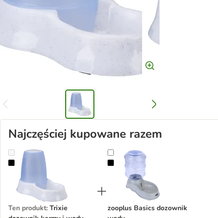
Najczęściej kupowane razem
Trixie dozownik karmy i wody
zooplus Basics dozownik wody
Ten produkt
:
Trixie
zooplus Basics dozownik