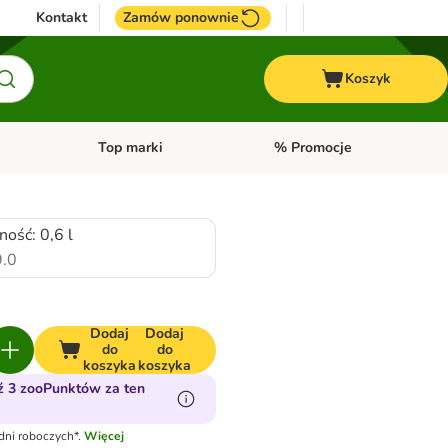
Kontakt
Zamów ponownie
Koszyk
Top marki
% Promocje
yka
u kategorii: Ptaki
Otwórz menu kategorii: Konie
Otwórz menu kategorii: Top m
ość: 0,6 l
.0
Dodaj
Dodaj
do
do
koszyka
koszyka
 3 zooPunktów za ten
dni roboczych*.
Więcej