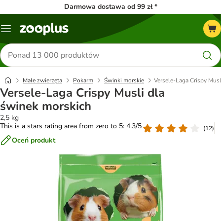
Darmowa dostawa od 99 zł *
Menu
Szukaj
produktów
Małe zwierzęta
Pokarm
Świnki morskie
Versele-Laga Crispy Musl
Versele-Laga Crispy Musli dla
świnek morskich
2,5 kg
This is a stars rating area from zero to 5: 4.3/5
(
12
)
Oceń produkt