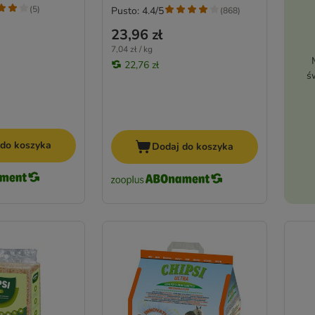
(
5
)
Pusto: 4.4/5
(
868
)
23,96 zł
7,04 zł / kg
22,76 zł
ś
 do koszyka
Dodaj do koszyka