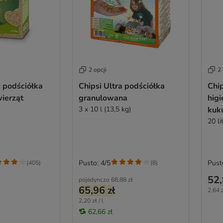
2 opcji
2 
c podściółka
Chipsi Ultra podściółka
Chip
ierząt
granulowana
higi
3 x 10 l (13,5 kg)
kuk
20 l
Pusto: 4/5
Pust
(
405
)
(
8
)
52,
pojedynczo
68,88 zł
65,96 zł
2,64 z
2,20 zł / l
62,66 zł