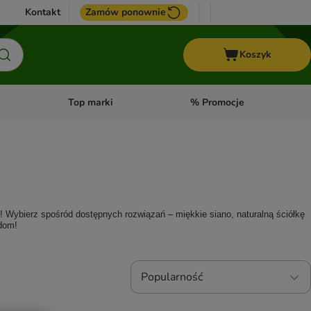
Kontakt
Zamów ponownie
Koszyk
Top marki
% Promocje
yka
u kategorii: Ptaki
Otwórz menu kategorii: Konie
Otwórz menu kategorii: Top m
! Wybierz spośród dostępnych rozwiązań – miękkie siano, naturalną ściółkę 
 dom!
Popularność