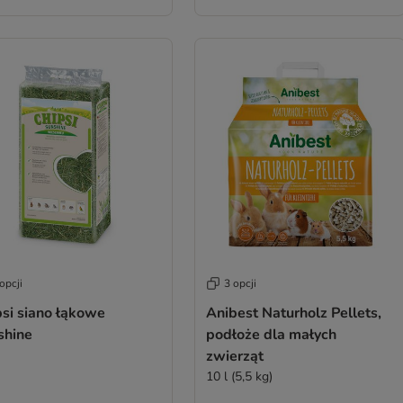
opcji
3 opcji
psi siano łąkowe
Anibest Naturholz Pellets,
shine
podłoże dla małych
zwierząt
10 l (5,5 kg)