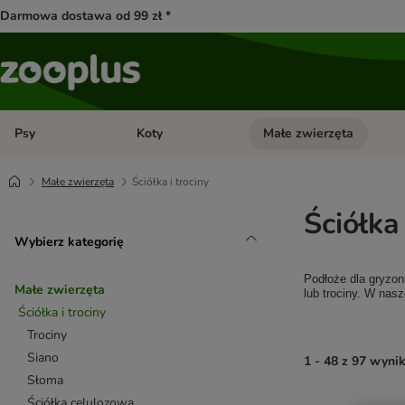
Darmowa dostawa od 99 zł *
Psy
Koty
Małe zwierzęta
Otwórz menu kategorii: Psy
Otwórz menu kategorii: Kot
Małe zwierzęta
Ściółka i trociny
Ściółka
Wybierz kategorię
Podłoże dla gryzon
Małe zwierzęta
lub trociny. W nas
Ściółka i trociny
Trociny
Siano
1 - 48 z 97 wyni
Słoma
Ściółka celulozowa
product items ha