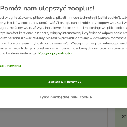
Pomóż nam ulepszyć zooplus!
zooplus poleca
ej witrynie używamy plików cookie, pikseli i innych technologii („pliki cookie”). 
dnych plików cookie, aby umożliwić Ci przeglądanie i robienie zakupów w naszej wi
zgodą możemy włączyć wydajnościowe, funkcjonalne i marketingowe pliki cookie, 
zyć komfort korzystania z naszej witryny internetowej i wyświetlać odpowiednie pro
 oraz personalizować reklamy. Możesz wprowadzić zmiany w dowolnym momencie
 centrum preferencji („Dostosuj ustawienia”). Więcej informacji o osobie odpowiedz
arzanie Twoich danych, przetwarzanych danych osobowych oraz celu przetwarzan
ć w Centrum Preferencji
Polityka prywatności
uj ustawienia
Ak
2 opcji
Zaakceptuj i kontynuuj
pi
 Podściółka dla
Chipsi Super podściółka dla
mowych
małych zwierząt
Tylko niezbędne pliki cookie
)
- 3,4 kg
20