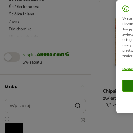
Ściółka konopna
Ściółka lniana
W nasz
Żwirki
niezbę
Dla chomika
Twoją 
zwięks
Dla koszatniczki
usługi
Dla królika
naszym
przetw
Dla myszy
znaleź
Dla szczura
5% rabatu
Dla szynszyla
Dostos
Dla świnki morskiej
Millamore
Marka
Chipsi Citrus
zwierząt do
Wyszukaj
- 3,2 kg (ok. 60 l
(
6
)