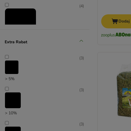
(
4
)
Dodaj
Extra Rabat
zooplus poleca
(
3
)
> 5%
(
3
)
> 10%
(
3
)