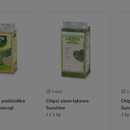
2 opcji
2 
c podściółka
Chipsi siano łąkowe
Chi
ierząt
Sunshine
Sun
2 x 1 kg
1 kg