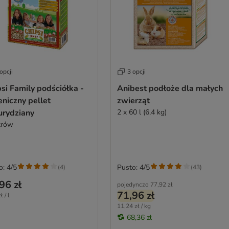
opcji
3 opcji
si Family podściółka -
Anibest podłoże dla małych
eniczny pellet
zwierząt
urydziany
2 x 60 l (6,4 kg)
itrów
o: 4/5
Pusto: 4/5
(
4
)
(
43
)
96 zł
pojedynczo
77,92 zł
71,96 zł
ł / l
11,24 zł / kg
68,36 zł