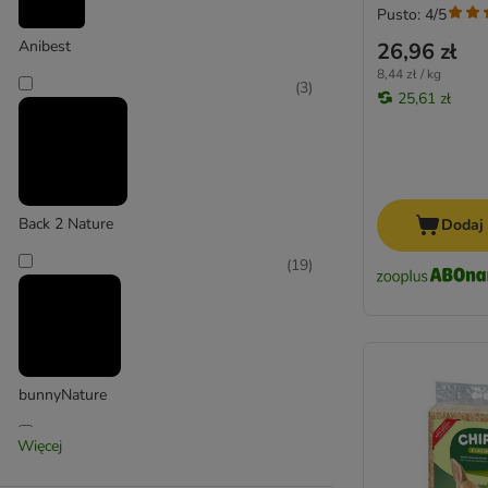
Pusto: 4/5
Anibest
26,96 zł
8,44 zł / kg
(
3
)
25,61 zł
Back 2 Nature
Dodaj
(
19
)
bunnyNature
(
18
)
Więcej