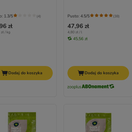
o: 1.3/5
Pusto: 4.5/5
(
4
)
(
38
)
96 zł
47,96 zł
zł / kg
4,80 zł / l
45,56 zł
Dodaj do koszyka
Dodaj do koszyka