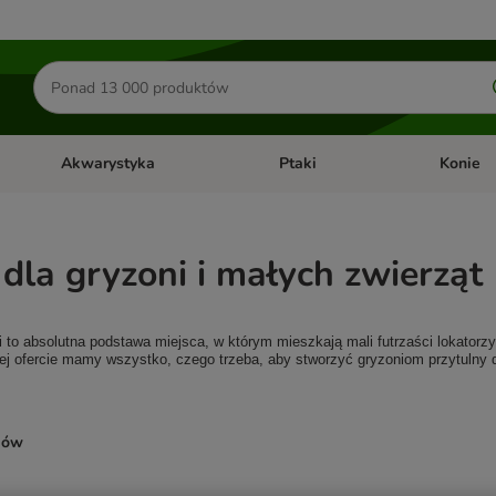
Szukaj
produktów
Akwarystyka
Ptaki
Konie
y
Otwórz menu kategorii: Małe zwierzęta
Otwórz menu kategorii: Akwaryst
Otwórz men
 dla gryzoni i małych zwierząt
i to absolutna podstawa miejsca, w którym mieszkają mali futrzaści lokatorzy
zej ofercie mamy wszystko, czego trzeba, aby stworzyć gryzoniom przytulny
ków
ve been changed