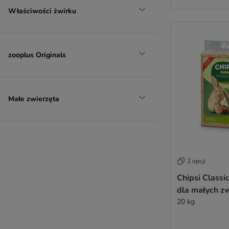
Właściwości żwirku
zooplus Originals
Małe zwierzęta
2 opcji
Chipsi Classi
dla małych zw
20 kg