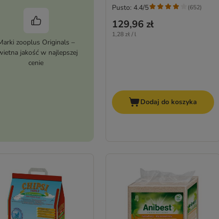
Pusto: 4.4/5
(
652
)
129,96 zł
1,28 zł / l
Marki zooplus Originals –
wietna jakość w najlepszej
cenie
Dodaj do koszyka