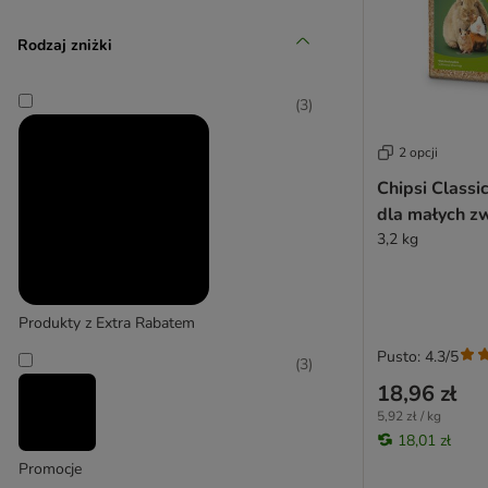
Chipsi
Rodzaj zniżki
(
1
)
(
3
)
2 opcji
Demavic
Chipsi Classi
(
17
)
dla małych zw
3,2 kg
Hugro
Produkty z Extra Rabatem
Pusto: 4.3/5
(
3
)
18,96 zł
5,92 zł / kg
18,01 zł
Promocje