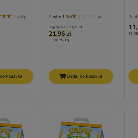
Pusto: 1.3/5
Pust
(
405
)
(
4
)
11,
pojedynczo
23,92 zł
21,96 zł
11,96 
11,00 zł / kg
 do koszyka
Dodaj do koszyka