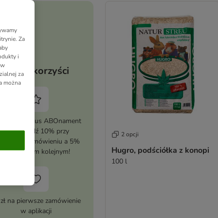
Używamy
trynie. Za
aby
dukty i
 w
Twoje korzyści
ialnej za
ia można
tywuj zooplus ABOnament
i zaoszczędź 10% przy
2 opcji
erwszym zamówieniu a 5%
Hugro, podściółka z konopi
przy każdym kolejnym!
100 l
 zł na pierwsze zamówienie
w aplikacji