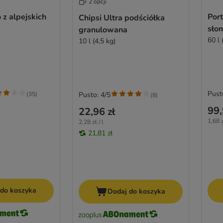
2 opcji
 z alpejskich
Port
Chipsi Ultra podściółka
sło
granulowana
60 l 
10 l (4,5 kg)
Pust
(
35
)
Pusto: 4/5
(
8
)
99,
22,96 zł
1,68 z
2,28 zł / l
21,81 zł
 do koszyka
Dodaj do koszyka