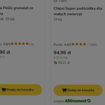
2 opcji
a Pellis granulat ze
Chipsi Super podściółka dla
my
małych zwierząt
(ok. 25 kg)
15 kg
o: 4.8/5
(
26
)
Pusto: 4.4/5
(
868
)
96 zł
94,96 zł
ł / l
6,32 zł / kg
90,21 zł
Dodaj do koszyka
Dodaj do koszyka